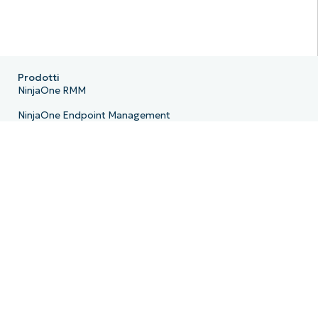
Prodotti
NinjaOne RMM
NinjaOne Endpoint Management
NinjaOne Patch Management
NinjaOne Remote
NinjaOne MDM
NinjaOne PSA
NinjaOne Billing
NinjaOne Ticketing
NinjaOne Documentation
NinjaOne Backup