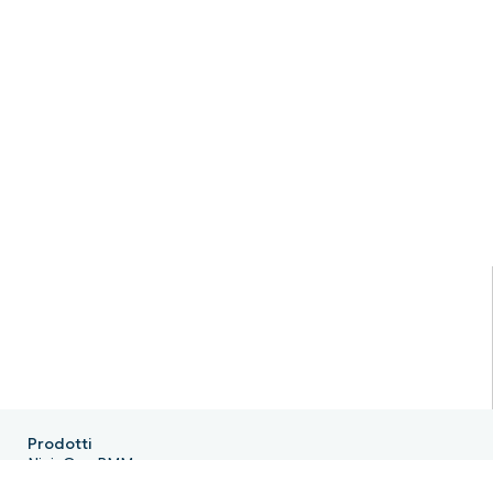
Prodotti
NinjaOne RMM