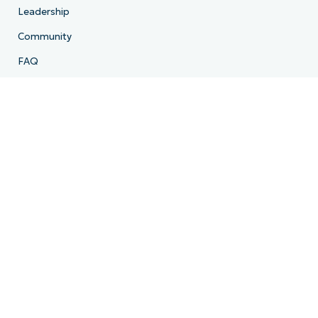
Leadership
Community
FAQ
Stampa e media
Lavora con noi
Termini di licenza
Conformità
Informativa sulla privacy
HIPAA
ISO 27001
Bug Bounty
Gli Essential Eight dell’Australian Cyber Security Centre
Cyber Essentials