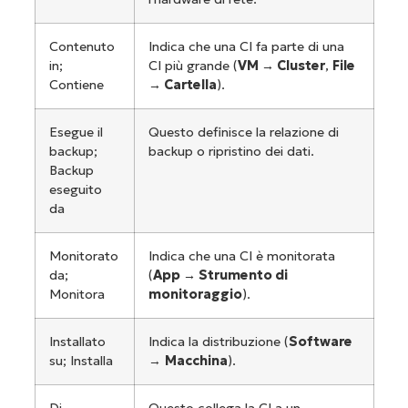
Contenuto
Indica che una CI fa parte di una
in;
CI più grande (
VM →
Cluster
,
File
Contiene
→
Cartella
).
Esegue il
Questo definisce la relazione di
backup;
backup o ripristino dei dati.
Backup
eseguito
da
Monitorato
Indica che una CI è monitorata
da;
(
App →
Strumento di
Monitora
monitoraggio
).
Installato
Indica la distribuzione (
Software
su; Installa
→
Macchina
).
Di
Questo collega la CI a un