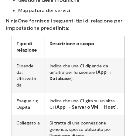
Mappatura dei servizi
NinjaOne fornisce i seguenti tipi di relazione per
impostazione predefinita:
Tipo di
Descrizione o scopo
relazione
Dipende
Indica che una CI dipende da
da;
un'altra per funzionare (
App →
Utilizzato
Database
).
da
Esegue su;
Indica che una CI gira su un'altra
Ospita
CI (
App →
Server o
VM →
Host
).
Collegato a
Si tratta di una connessione
generica, spesso utilizzata per
l'hardware di rete.