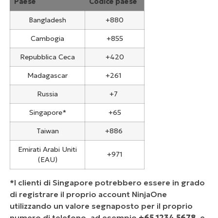
Paese
Codice paese
Bangladesh
+880
Cambogia
+855
Repubblica Ceca
+420
Madagascar
+261
Russia
+7
Singapore*
+65
Taiwan
+886
Emirati Arabi Uniti
+971
(EAU)
*I clienti di Singapore potrebbero essere in grado
di registrare il proprio account NinjaOne
utilizzando un valore segnaposto per il proprio
numero di telefono, ad esempio
+65 1234 5678
, e