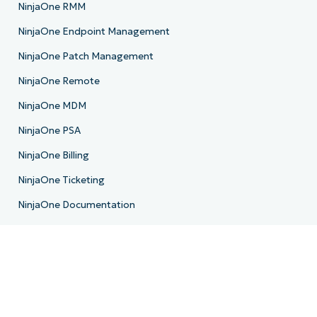
NinjaOne RMM
NinjaOne Endpoint Management
NinjaOne Patch Management
NinjaOne Remote
NinjaOne MDM
NinjaOne PSA
NinjaOne Billing
NinjaOne Ticketing
NinjaOne Documentation
NinjaOne Backup
NinjaOne Email Archiver
Roadmap di prodotto
Risorse
Centro risorse