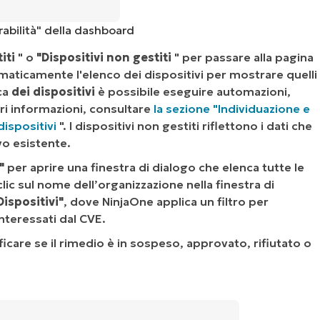
rabilità" della dashboard
iti
" o
"Dispositivi non gestiti
" per passare alla pagina
omaticamente l'elenco dei dispositivi per mostrare quelli
rca
dei dispositivi
è possibile eseguire automazioni,
iori informazioni, consultare
la sezione "Individuazione e
dispositivi
". I dispositivi non gestiti riflettono i dati che
vo esistente.
"
per aprire una finestra di dialogo che elenca tutte le
clic sul nome dell’organizzazione nella finestra di
Dispositivi"
, dove NinjaOne applica un filtro per
interessati dal CVE.
ficare se il rimedio è in sospeso, approvato, rifiutato o