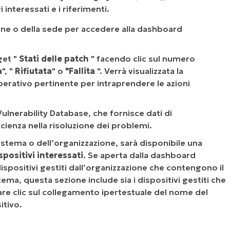
 interessati e i riferimenti.
ione o della sede per accedere alla dashboard
get "
Stati delle patch
" facendo clic sul numero
a
", "
Rifiutata
" o
"Fallita
". Verrà visualizzata la
operativo pertinente per intraprendere le azioni
Vulnerability Database, che fornisce dati di
cienza nella risoluzione dei problemi.
istema o dell’organizzazione, sarà disponibile una
spositivi interessati
. Se aperta dalla dashboard
ispositivi gestiti dall’organizzazione che contengono il
ema, questa sezione include sia i dispositivi gestiti che
fare clic sul collegamento ipertestuale del nome del
itivo.