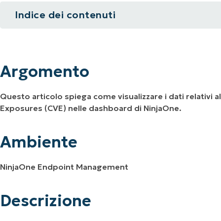
Indice dei contenuti
UARDA UNA DEMO
UARDA UNA DEMO
 UNA DEMO
UARDA UNA DEMO
ROADMAP DEI PRODOTTI
Argomento
Ambiente
Argomento
Descrizione
Questo articolo spiega come visualizzare i dati relativi a
Risorse aggiuntive
Exposures (CVE) nelle dashboard di NinjaOne.
Ambiente
NinjaOne Endpoint Management
Descrizione