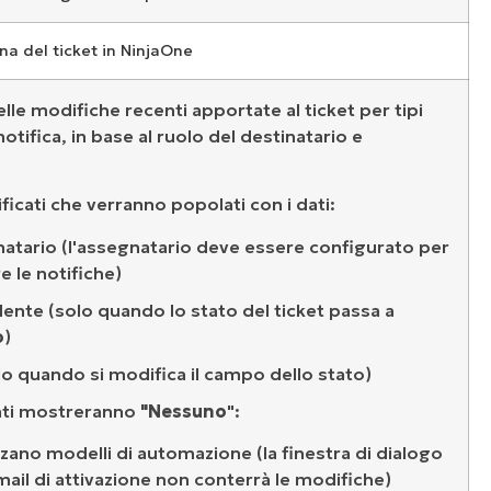
ina del ticket in NinjaOne
lle modifiche recenti apportate al ticket per tipi
 notifica, in base al ruolo del destinatario e
icati che verranno popolati con i dati:
atario (l'assegnatario deve essere configurato per
e le notifiche)
dente (solo quando lo stato del ticket passa a
o
)
lo quando si modifica il campo dello stato)
ati mostreranno
"Nessuno
":
izzano modelli di automazione (la finestra di dialogo
mail di attivazione non conterrà le modifiche)