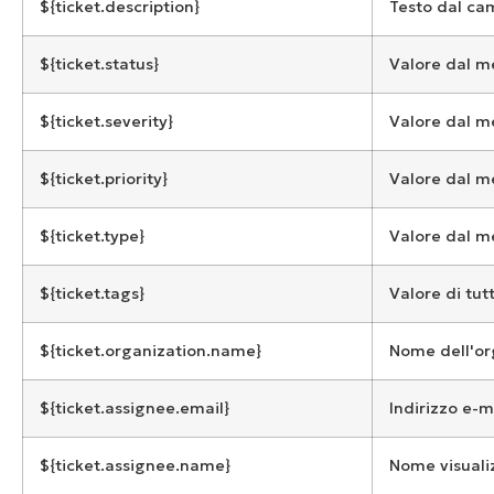
${ticket.description}
Testo dal ca
${ticket.status}
Valore dal 
${ticket.severity}
Valore dal 
${ticket.priority}
Valore dal 
${ticket.type}
Valore dal 
${ticket.tags}
Valore di tutt
${ticket.organization.name}
Nome dell'or
${ticket.assignee.email}
Indirizzo e-m
${ticket.assignee.name}
Nome visualiz