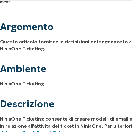
Argomento
UARDA UNA DEMO
UARDA UNA DEMO
 UNA DEMO
UARDA UNA DEMO
ROADMAP DEI PRODOTTI
Ambiente
Argomento
Descrizione
Questo articolo fornisce le definizioni dei segnaposto c
Risorse aggiuntive
NinjaOne Ticketing.
Ambiente
NinjaOne Ticketing
Descrizione
NinjaOne Ticketing consente di creare modelli di email e ge
in relazione all'attività dei ticket in NinjaOne. Per ulteri