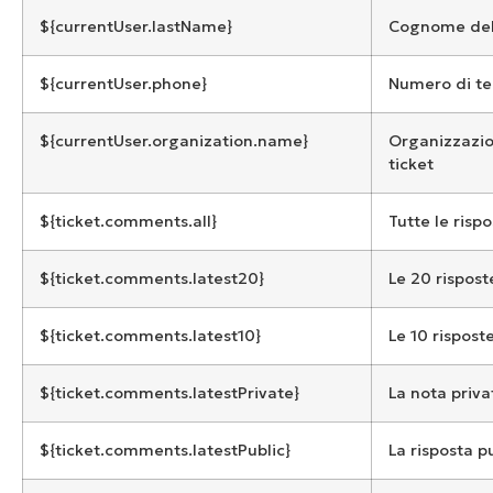
${currentUser.lastName}
Cognome dell
${currentUser.phone}
Numero di te
${currentUser.organization.name}
Organizzazio
ticket
${ticket.comments.all}
Tutte le rispo
${ticket.comments.latest20}
Le 20 rispost
${ticket.comments.latest10}
Le 10 rispost
${ticket.comments.latestPrivate}
La nota priva
${ticket.comments.latestPublic}
La risposta p