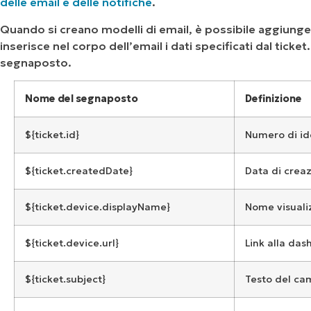
delle email e delle notifiche
.
Quando si creano modelli di email, è possibile aggiunge
inserisce nel corpo dell’email i dati specificati dal ticke
segnaposto.
Nome del segnaposto
Definizione
${ticket.id}
Numero di ide
${ticket.createdDate}
Data di creaz
${ticket.device.displayName}
Nome visualiz
${ticket.device.url}
Link alla das
${ticket.subject}
Testo del ca