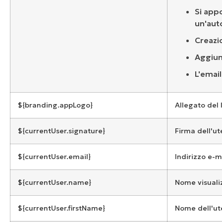
Si app
un'au
Creazi
Aggiun
L'emai
${branding.appLogo}
Allegato del 
${currentUser.signature}
Firma dell'ut
${currentUser.email}
Indirizzo e-m
${currentUser.name}
Nome visualiz
${currentUser.firstName}
Nome dell'ut