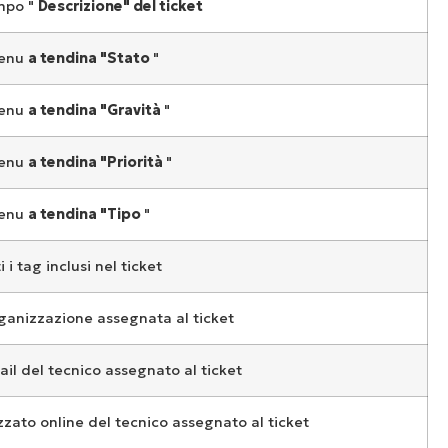
mpo "
Descrizione" del ticket
menu
a tendina "Stato
"
menu
a tendina "Gravità
"
menu
a tendina "Priorità
"
menu
a tendina "Tipo
"
i i tag inclusi nel ticket
ganizzazione assegnata al ticket
ail del tecnico assegnato al ticket
zato online del tecnico assegnato al ticket