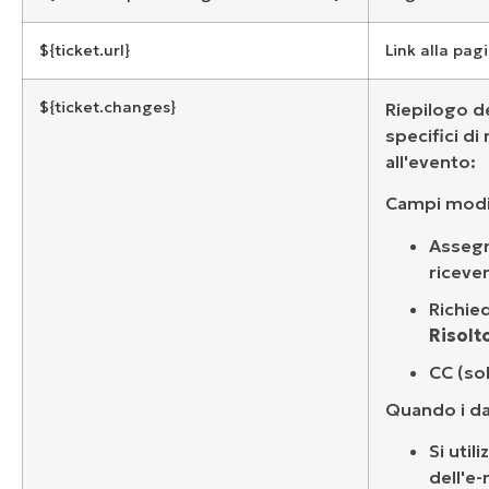
${ticket.url}
Link alla pag
${ticket.changes}
Riepilogo de
specifici di
all'evento:
Campi modif
Assegn
ricever
Richie
Risolt
CC (so
Quando i d
Si util
dell'e-