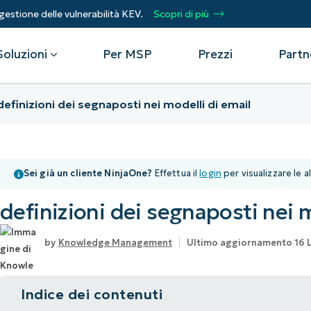
gestione delle vulnerabilità KEV.
Scopri di più
Soluzioni
Per MSP
Prezzi
Partn
definizioni dei segnaposti nei modelli di email
Per reparto
Integrazioni
Per
sso remoto
Helpdesk
Eventi
Fornitori di servizi gestiti
CrowdStrike
Otti
Sei già un cliente NinjaOne?
Effettua il
login
per visualizzare le a
Sicurezza
Microsoft Intune
Acce
Aggiungi valore, rendi felici i tuoi clienti.
Operazioni IT
SentinelOne
Aut
up
Webinar
definizioni dei segnaposti nei m
e
Infrastrutture
ServiceNow
riso
pro
one delle vulnerabilità
Script Hub
Prot
Partner di alleanza tecnologica
Visualizza tutte le
Knowledge Management
Ultimo aggiornamento 16 
Dai 
le Device Management
Storie dei clienti
o.
Unisciti all'alleanza. Aumenta l'efficacia
integrazioni
lav
del tuo marchio e il valore dei tuoi clienti.
Unif
one delle risorse IT
Podcast
Indice dei contenuti