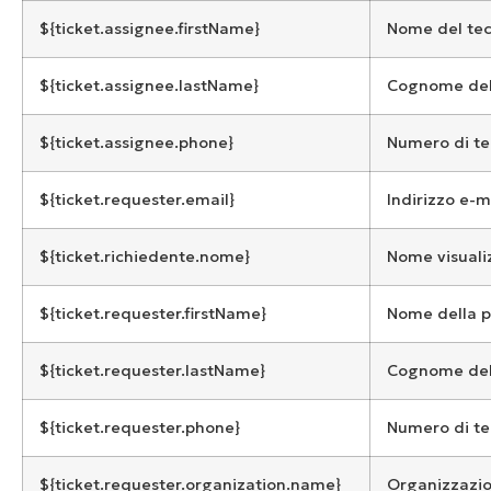
${ticket.assignee.firstName}
Nome del tec
${ticket.assignee.lastName}
Cognome del 
${ticket.assignee.phone}
Numero di tel
${ticket.requester.email}
Indirizzo e-m
${ticket.richiedente.nome}
Nome visualiz
${ticket.requester.firstName}
Nome della pe
${ticket.requester.lastName}
Cognome dell
${ticket.requester.phone}
Numero di tel
${ticket.requester.organization.name}
Organizzazion