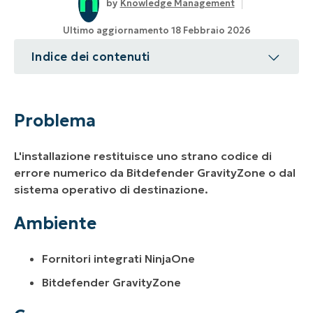
Knowledge Management
Ultimo aggiornamento 18 Febbraio 2026
Indice dei contenuti
Problema
Ambiente
Problema
Causa
L'installazione restituisce uno strano codice di
Risoluzione
errore numerico da Bitdefender GravityZone o dal
sistema operativo di destinazione.
Risorse
Ambiente
Fornitori integrati NinjaOne
Bitdefender GravityZone