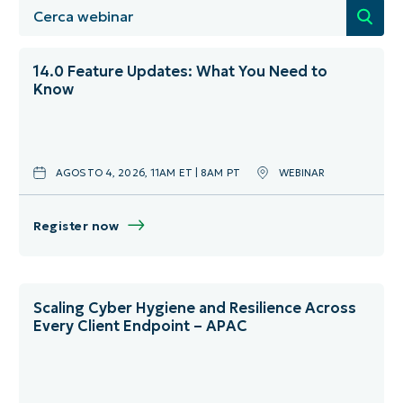
Seleziona tutto
Gennaio
Denmark
Crescita degli MSP
Febbraio
Francia
14.0 Feature Updates: What You Need to
Know
Eventi della community
Marzo
Germania
Eventi virtuali
Aprile
Inghilterra
AGOSTO 4, 2026, 11AM ET | 8AM PT
WEBINAR
Formazione sui prodotti
Maggio
Italia
Operazioni IT
Giugno
Netherlands
Register now
Sicurezza
Luglio
Spagna
Agosto
Stati Uniti
Scaling Cyber Hygiene and Resilience Across
Every Client Endpoint – APAC
Settembre
Sweden
Ottobre
United Kingdom