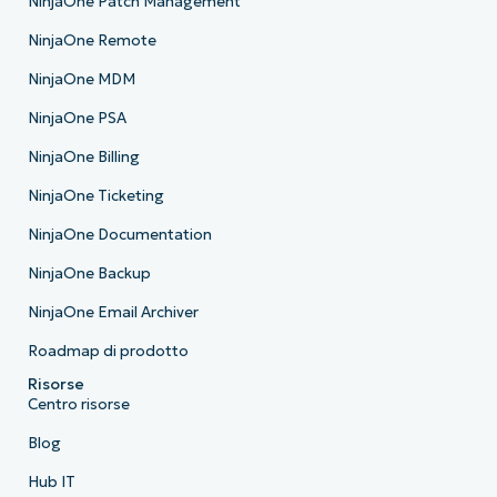
NinjaOne Patch Management
NinjaOne Remote
NinjaOne MDM
NinjaOne PSA
NinjaOne Billing
NinjaOne Ticketing
NinjaOne Documentation
NinjaOne Backup
NinjaOne Email Archiver
Roadmap di prodotto
Risorse
Centro risorse
Blog
Hub IT