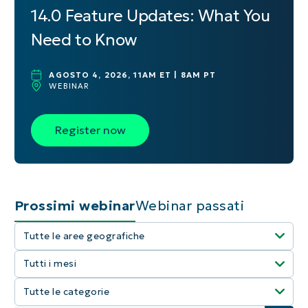
14.0 Feature Updates: What You
Need to Know
AGOSTO 4, 2026, 11AM ET | 8AM PT
WEBINAR
Register now
Prossimi webinar
Webinar passati
Tutte le aree geografiche
Tutti i mesi
Seleziona tutto
Tutte le categorie
Seleziona tutto
Australia