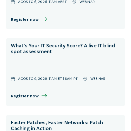
AGOSTO 6, 2026, 11AM AEST
WEBINAR
Novembre
Virtuale
Dicembre
Register now
What’s Your IT Security Score? A live IT blind
spot assessment
AGOSTO 6, 2026, 11AM ET | 8AM PT
WEBINAR
Register now
Faster Patches, Faster Networks: Patch
Caching in Action