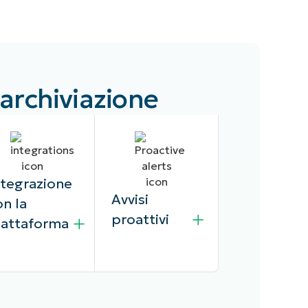
 archiviazione
ntegrazione
Avvisi
on la
proattivi
iattaforma