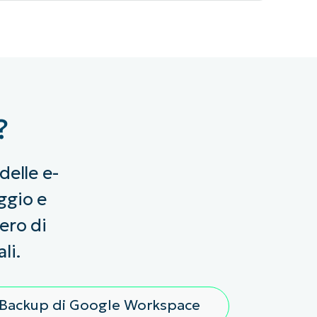
?
delle e-
aggio e
ero di
li.
Backup di Google Workspace