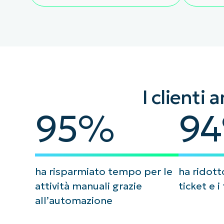
I clienti
95
94
95
%
94
ha risparmiato tempo per le
ha ridott
attività manuali grazie
ticket e i
all’automazione