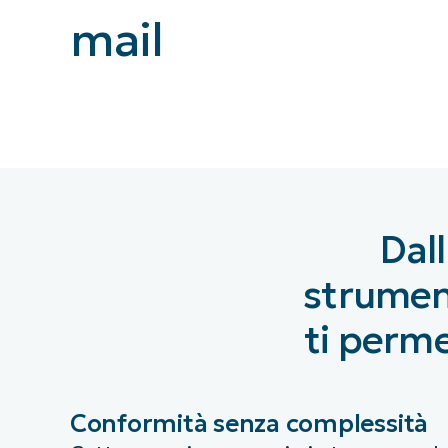
mail
CONTATTO COMMERCIALE
G
CONTATTO COMMERCIALE
G
CONTATTO COMMERCIALE
CONTATTO COMMERCIALE
GUARDA
G
PIATTAFORMA
Dal
strument
ti perme
Conformità senza complessità