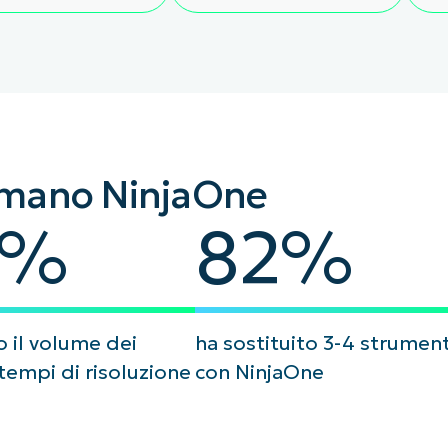
 amano NinjaOne
82
%
82
%
o il volume dei
ha sostituito 3-4 strument
 tempi di risoluzione
con NinjaOne