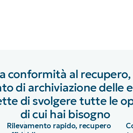
UARDA UNA DEMO
UARDA UNA DEMO
 UNA DEMO
UARDA UNA DEMO
ROADMAP DEI PRODOTTI
la conformità al recupero,
o di archiviazione delle 
tte di svolgere tutte le o
di cui hai bisogno
Rilevamento rapido, recupero
C