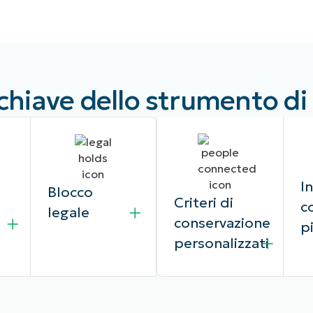
chiave dello strumento di
I
Blocco
Criteri di
c
legale
conservazione
o
p
personalizzati