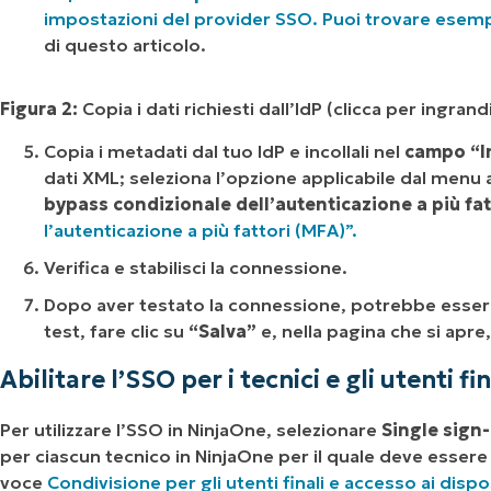
impostazioni del provider SSO. Puoi trovare esempi
di questo articolo.
Figura 2:
Copia i dati richiesti dall’IdP (clicca per ingrand
Copia i metadati dal tuo IdP e incollali nel
campo “I
dati XML; seleziona l’opzione applicabile dal menu a
bypass condizionale dell’autenticazione a più fa
l’autenticazione a più fattori (MFA)”.
Verifica e stabilisci la connessione.
Dopo aver testato la connessione, potrebbe essere 
test, fare clic su
“Salva”
e, nella pagina che si apre,
Abilitare l’SSO per i tecnici e gli utenti fi
Per utilizzare l’SSO in NinjaOne, selezionare
Single sign
per ciascun tecnico in NinjaOne per il quale deve essere a
voce
Condivisione per gli utenti finali e accesso ai dispos