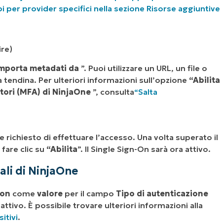
 per provider specifici nella sezione
Risorse aggiuntive
ire)
mporta metadati da
”. Puoi utilizzare un URL, un file o
 tendina. Per ulteriori informazioni sull’opzione
“Abilita
ttori (MFA) di NinjaOne
”, consulta
“Salta
richiesto di effettuare l’accesso. Una volta superato il
 fare clic su
“Abilita
”. Il Single Sign-On sarà ora attivo.
nali di NinjaOne
-on
come
valore
per il campo
Tipo di autenticazione
ttivo. È possibile trovare ulteriori informazioni alla
itivi
.