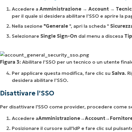
Accedere a
Amministrazione → Account → Tecnic
per il quale si desidera abilitare l’SSO e aprire la 
Nella sezione
"Generale
", apri la scheda "
Sicurezz
Selezionare
Single Sign-On
dal menu a discesa
Tip
Figura 3:
Abilitare l’SSO per un tecnico o un utente final
Per applicare questa modifica, fare clic su
Salva
. R
desidera abilitare l’SSO.
Disattivare l’SSO
Per disattivare l'SSO come provider, procedere come s
Accedere a
Amministrazione→Account→Fornitore 
Posizionare il cursore sull'IdP e fare clic sul pulsan