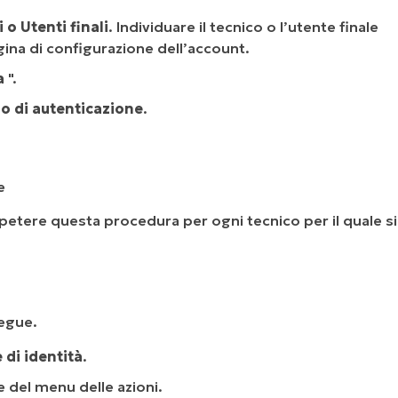
i o
Utenti finali
. Individuare il tecnico o l’utente finale
pagina di configurazione dell’account.
a
".
o di autenticazione
.
e
ipetere questa procedura per ogni tecnico per il quale si
egue.
di identità
.
te del menu delle azioni.