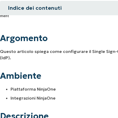
Indice dei contenuti
UARDA UNA DEMO
UARDA UNA DEMO
 UNA DEMO
UARDA UNA DEMO
ROADMAP DEI PRODOTTI
Argomento
Ambiente
Argomento
Descrizione
Questo articolo spiega come configurare il Single Sign-
Risorse aggiuntive
(IdP).
Ambiente
Piattaforma NinjaOne
Integrazioni NinjaOne
Descrizione