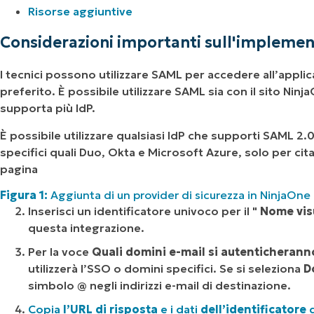
Risorse aggiuntive
Considerazioni importanti sull'implemen
I tecnici possono utilizzare SAML per accedere all’appli
preferito. È possibile utilizzare SAML sia con il sito Ni
supporta più IdP.
È possibile utilizzare qualsiasi IdP che supporti SAML 2.
specifici quali Duo, Okta e Microsoft Azure, solo per cit
pagina
Figura 1:
Aggiunta di un provider di sicurezza in NinjaOne
Inserisci un identificatore univoco per il "
Nome vis
questa integrazione.
Per la voce
Quali domini e-mail si autenticherann
utilizzerà l’SSO o domini specifici. Se si seleziona
D
simbolo
@
negli indirizzi e-mail di destinazione.
Copia
l’URL di risposta
e i dati
dell’identificatore
d