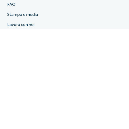
FAQ
Stampa e media
Lavora con noi
Termini di licenza
Conformità
Informativa sulla privacy
HIPAA
ISO 27001
Bug Bounty
Gli Essential Eight dell’Australian Cyber Security Centre
Cyber Essentials
Dichiarazione sulla schiavitù moderna
Diritti sulla privacy in California