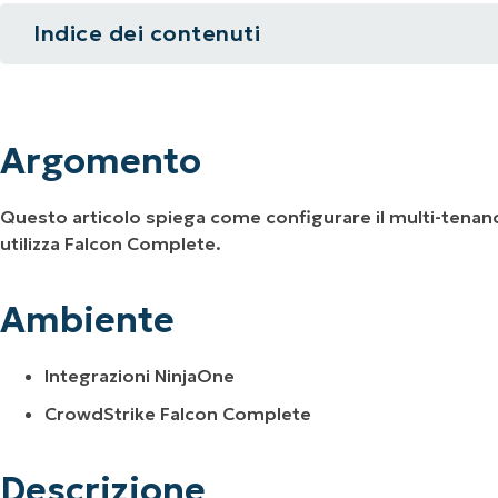
Indice dei contenuti
UARDA UNA DEMO
UARDA UNA DEMO
 UNA DEMO
UARDA UNA DEMO
ROADMAP DEI PRODOTTI
Argomento
Ambiente
Argomento
Descrizione
Questo articolo spiega come configurare il multi-tenancy
Risorse aggiuntive
utilizza Falcon Complete.
Ambiente
Integrazioni NinjaOne
CrowdStrike Falcon Complete
Descrizione