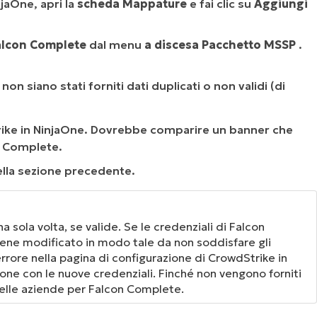
jaOne, apri la
scheda Mappature
e fai clic su
Aggiungi
alcon Complete
dal menu
a discesa Pacchetto MSSP
.
on siano stati forniti dati duplicati o non validi (di
rike in NinjaOne. Dovrebbe comparire un banner che
on Complete.
 nella sezione precedente.
 sola volta, se valide. Se le credenziali di Falcon
ene modificato in modo tale da non soddisfare gli
 errore nella pagina di configurazione di CrowdStrike in
one con le nuove credenziali. Finché non vengono forniti
g delle aziende per Falcon Complete.