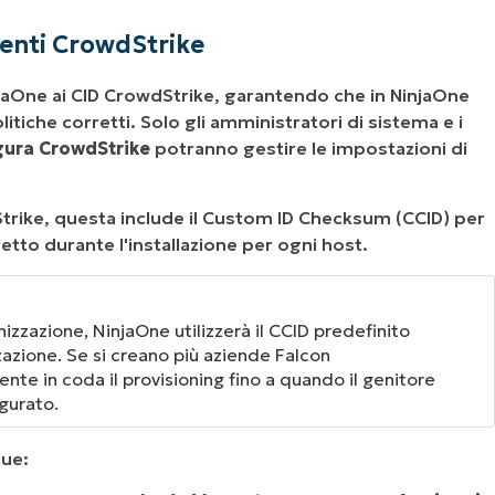
ienti CrowdStrike
njaOne ai CID CrowdStrike, garantendo che in NinjaOne
olitiche corretti. Solo gli amministratori di sistema e i
gura CrowdStrike
potranno gestire le impostazioni di
Strike, questa include il Custom ID Checksum (CCID) per
retto durante l'installazione per ogni host.
zzazione, NinjaOne utilizzerà il CCID predefinito
zazione. Se si creano più aziende Falcon
in coda il provisioning fino a quando il genitore
gurato.
gue: