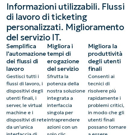
Informazioni utilizzabili. Flussi
di lavoro di ticketing
personalizzati. Miglioramento
del servizio IT.
Semplifica
Migliora i
Migliora la
l'automazione
tempi di
produttività
dei flussi di
erogazione
degli utenti
lavoro
del servizio
finali
Gestisci tutti i
Sfrutta la
Consenti ai
flussi di lavoro, i
potenza della
tecnici di
dispositivi degli
nostra soluzione
risolvere più
utenti finali, i
integrata a
rapidamente i
server, le virtual
interfaccia
problemi critici,
machine e i
singola per
in modo che gli
dispositivi di rete
intraprendere
utenti finali
da un’unica
azioni con un
possano tornare
interfaccia di
solo clic
a essere