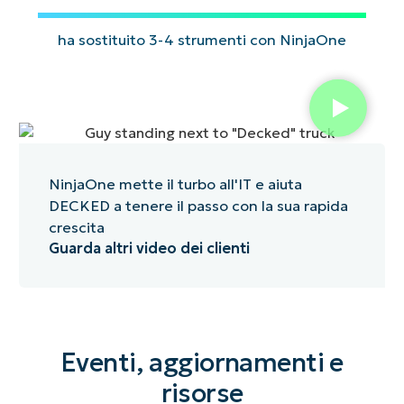
file
un’analisi
di
più
ha sostituito 3-4 strumenti con NinjaOne
NinjaOne.
rapide
dei
problemi.
NinjaOne mette il turbo all'IT e aiuta
DECKED a tenere il passo con la sua rapida
crescita
Guarda altri video dei clienti
Eventi, aggiornamenti e
risorse