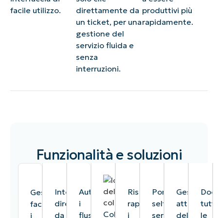
facile utilizzo.
direttamente da
produttivi più
un ticket, per una
rapidamente.
gestione del
servizio fluida e
senza
interruzioni.
Funzionalità e soluzioni
Intervieni
Automatizza
Risolvi
Portale
Gestione
Doc
Gestisci
direttamente
i
rapidamente
self-
attiva
tutt
facilmente
Collaborazione
da
flussi
i
service
delle
le
i