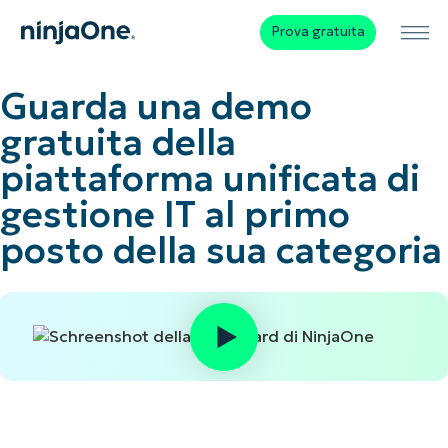
Prova gratuita
Guarda una demo
gratuita della
piattaforma unificata di
gestione IT al primo
posto della sua categoria
Nome
&
Continuando, accetti i nostri
termini di utilizzo
, dichiari di conoscere
Cognome*
l’
informativa sulla privacy
e acconsenti a essere contattato per
telefono e via e-mail. Il consenso non è necessario per effettuare