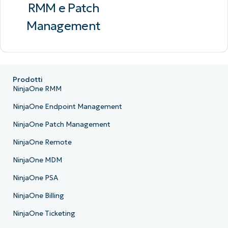
RMM e Patch
Management
Sei alla ricerca di
ulteriori informazioni?
Prodotti
Scopri tutte le demo dei nostri strumenti e
NinjaOne RMM
delle funzionalità correlate
NinjaOne Endpoint Management
Mostra di più
NinjaOne Patch Management
NinjaOne Remote
NinjaOne MDM
NinjaOne PSA
NinjaOne Billing
NinjaOne Ticketing