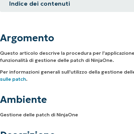
Indice dei contenuti
UARDA UNA DEMO
UARDA UNA DEMO
 UNA DEMO
UARDA UNA DEMO
ROADMAP DEI PRODOTTI
Argomento
Ambiente
Argomento
Descrizione
Questo articolo descrive la procedura per l'applicazion
Come NinjaOne stabilisce le priorità di app
funzionalità di gestione delle patch di NinjaOne.
Per informazioni generali sull'utilizzo della gestione de
sulle patch
.
Ambiente
Gestione delle patch di NinjaOne