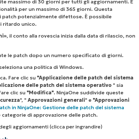
ite massimo di 30 giorni per tutti gli aggiornamenti. È
zionalità per un massimo di 365 giorni. Questa
di patch potenzialmente difettose. È possibile
 ritardo unico.
ni»
, il conto alla rovescia inizia dalla data di rilascio, non
e le patch dopo un numero specificato di giorni.
seleziona una politica di Windows.
ca. Fare clic su
"Applicazione delle patch del sistema
plicazione delle patch del sistema operativo
" sia
fare clic su
"Modifica"
. NinjaOne suddivide queste
icurezza
", "
Approvazioni generali
" e
"Approvazioni
patch in NinjaOne: Gestione delle patch del sistema
le categorie di approvazione delle patch.
 degli aggiornamenti (clicca per ingrandire)