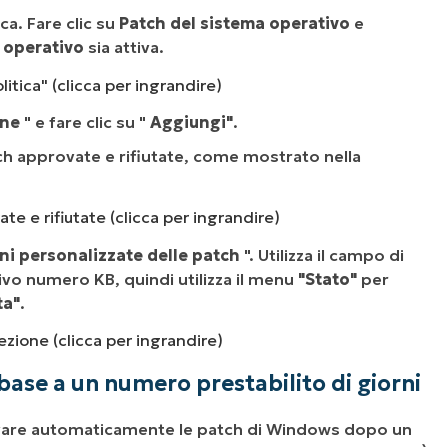
ca. Fare clic su
Patch del sistema operativo
e
a operativo
sia attiva.
politica" (clicca per ingrandire)
one
" e fare clic su "
Aggiungi"
.
atch approvate e rifiutate, come mostrato nella
te e rifiutate (clicca per ingrandire)
i personalizzate delle patch
". Utilizza il campo di
tivo numero KB, quindi utilizza il menu
"Stato"
per
ta"
.
ezione (clicca per ingrandire)
ase a un numero prestabilito di giorni
provare automaticamente le patch di Windows dopo un