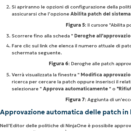
Si apriranno le opzioni di configurazione della politi
assicurarsi che l’opzione
Abilita patch del sistem
Figura 5
: Il cursore "Abilita 
Scorrere fino alla scheda "
Deroghe all'approvazi
Fare clic sul link che elenca il numero attuale di p
schermata seguente.
Figura 6
: Deroghe alle patch approva
Verrà visualizzata la finestra "
Modifica approvazion
ricerca per cercare la patch oppure inserisci il rela
selezionare "
Approva automaticamente
" o
"Rifiu
Figura 7
: Aggiunta di un'ecc
Approvazione automatica delle patch in b
Nell’Editor delle politiche di NinjaOne è possibile ap