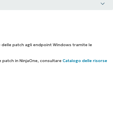
e delle patch agli endpoint Windows tramite le
rovazione e rifiuto a diversi livelli
lle patch in NinjaOne, consultare
Catalogo delle risorse