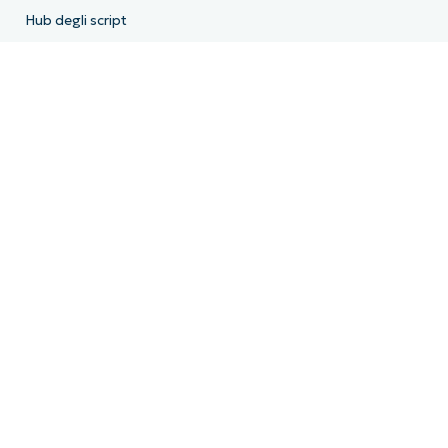
Hub degli script
Centro demo
API per gli sviluppatori
Stato del sistema
Trust Center
Azienda
Chi siamo
Leadership
Community
FAQ
Stampa e media
Lavora con noi
Termini di licenza