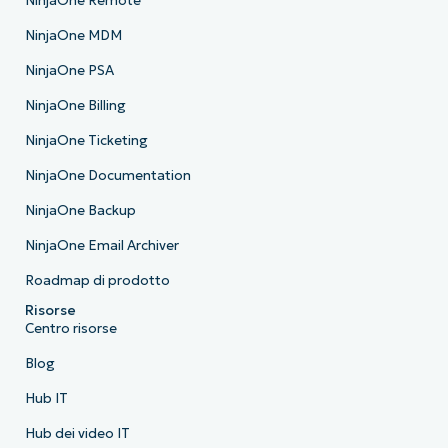
NinjaOne Remote
NinjaOne MDM
NinjaOne PSA
NinjaOne Billing
NinjaOne Ticketing
NinjaOne Documentation
NinjaOne Backup
NinjaOne Email Archiver
Roadmap di prodotto
Risorse
Centro risorse
Blog
Hub IT
Hub dei video IT