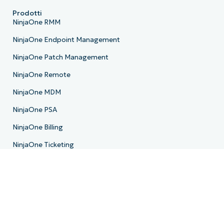
Prodotti
NinjaOne RMM
NinjaOne Endpoint Management
NinjaOne Patch Management
NinjaOne Remote
NinjaOne MDM
NinjaOne PSA
NinjaOne Billing
NinjaOne Ticketing
NinjaOne Documentation
NinjaOne Backup
NinjaOne Email Archiver
Roadmap di prodotto