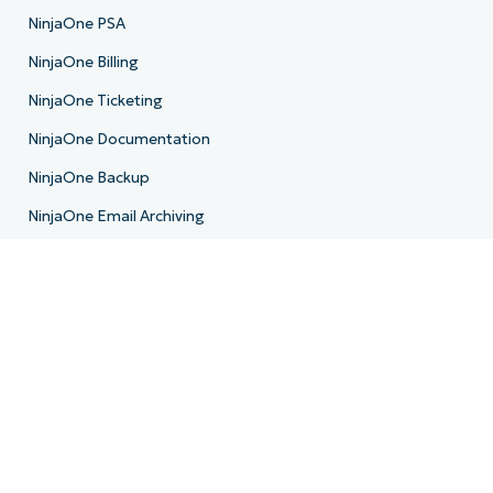
NinjaOne PSA
NinjaOne Billing
NinjaOne Ticketing
NinjaOne Documentation
NinjaOne Backup
NinjaOne Email Archiving
Hoja de ruta del producto
Recursos
Centro de recursos
Blogs
IT Hub
Centro de vídeos de TI
Biblioteca de scripts