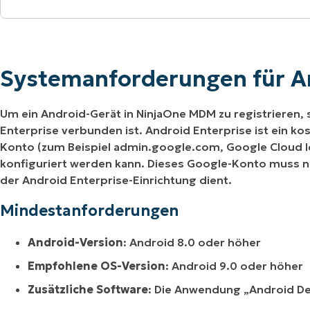
Systemanforderungen für Android-MDM
RODUKTVORSTELLUNG ANSEHEN
VORSTELLUNG ANSEHEN
RODUKTVORSTELLUNG ANSEHEN
PRODUKT-
RODUKTVORSTELLUNG ANSEHEN
Systemanforderungen für iOS
Systemanforderungen für 
Um ein Android-Gerät in NinjaOne MDM zu registrieren, 
Enterprise verbunden ist. Android Enterprise ist ein ko
Konto (zum Beispiel admin.google.com, Google Cloud I
konfiguriert werden kann. Dieses Google-Konto muss ni
der Android Enterprise-Einrichtung dient.
Mindestanforderungen
Android-Version
: Android 8.0 oder höher
Empfohlene OS-Version
: Android 9.0 oder höher
Zusätzliche Software
: Die Anwendung „Android Dev