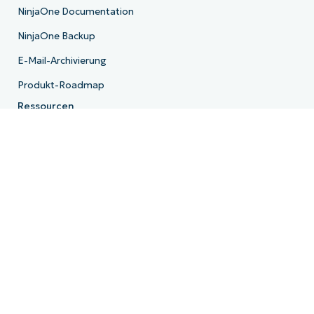
NinjaOne Documentation
NinjaOne Backup
E-Mail-Archivierung
Produkt-Roadmap
Ressourcen
Ressourcenzentrum
Blog
IT-Hub
IT-Video-Hub
Skript-Hub
Demo-Center
Entwickler-API
Systemstatus