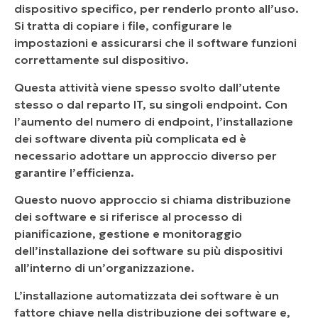
dispositivo specifico, per renderlo pronto all’uso.
Si tratta di copiare i file, configurare le
NinjaOne può installare software su dispositivi
impostazioni e assicurarsi che il software funzioni
Windows?
correttamente sul dispositivo.
NinjaOne può installare software su dispositivi
Questa attività viene spesso svolto dall’utente
Mac?
stesso o dal reparto IT, su singoli endpoint. Con
Come posso installare software sui miei
l’aumento del numero di endpoint, l’installazione
endpoint con NinjaOne?
dei software diventa più complicata ed è
necessario adottare un approccio diverso per
Come posso creare un pacchetto di
garantire l’efficienza.
installazione?
Questo nuovo approccio si chiama distribuzione
Come posso inviare il pacchetto di
dei software e si riferisce al processo di
installazione su richiesta a uno o più endpoint?
pianificazione, gestione e monitoraggio
dell’installazione dei software su più dispositivi
Come posso inviare il pacchetto di
all’interno di un’organizzazione.
installazione a un gruppo di endpoint
utilizzando un’attività pianificata?
L’installazione automatizzata dei software è un
fattore chiave nella distribuzione dei software e,