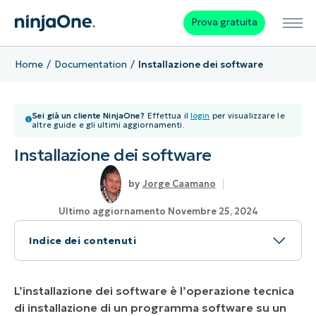
Prova gratuita
Home
Documentation
Installazione dei software
Sei già un cliente NinjaOne?
Effettua il
login
per visualizzare le
altre guide e gli ultimi aggiornamenti.
Installazione dei software
Jorge Caamano
Ultimo aggiornamento Novembre 25, 2024
Indice dei contenuti
Posso installare software con NinjaOne?
L’installazione dei software è l’operazione tecnica
Quali sono i formati di file tipici utilizzati per
di installazione di un programma software su un
installare i software?