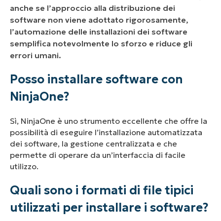
Come posso inviare il pacchetto di
anche se l’approccio alla distribuzione dei
installazione utilizzando un criterio?
software non viene adottato rigorosamente,
l’automazione delle installazioni dei software
Quando utilizzare ciascuno dei metodi
semplifica notevolmente lo sforzo e riduce gli
spiegati?
errori umani.
Posso installare software con
NinjaOne?
Sì, NinjaOne è uno strumento eccellente che offre la
possibilità di eseguire l’installazione automatizzata
dei software, la gestione centralizzata e che
permette di operare da un’interfaccia di facile
utilizzo.
Quali sono i formati di file tipici
utilizzati per installare i software?