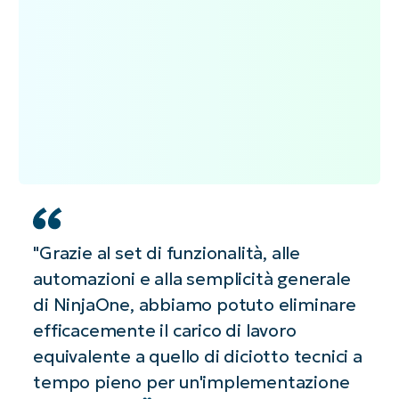
i
delle
dati
minacce.
CVE
e
CVSS
sulle
risorse
interessate
e la
Patch
Intelligence
AI
per
impedire
"Grazie al set di funzionalità, alle
la
distribuzione
automazioni e alla semplicità generale
di
di NinjaOne, abbiamo potuto eliminare
aggiornamenti
instabili
efficacemente il carico di lavoro
o
equivalente a quello di diciotto tecnici a
problematici.
tempo pieno per un'implementazione