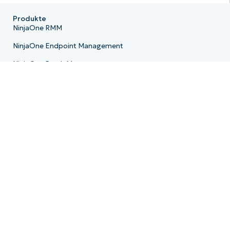
Produkte
NinjaOne RMM
NinjaOne Endpoint Management
NinjaOne Patch Management
NinjaOne Remote
NinjaOne MDM
NinjaOne PSA
NinjaOne Billing
NinjaOne Ticketing
NinjaOne Documentation
NinjaOne Backup
E-Mail-Archivierung
Produkt-Roadmap