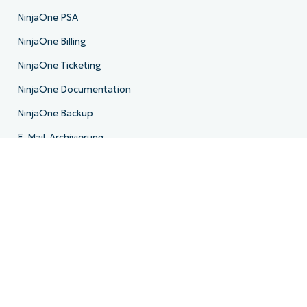
NinjaOne PSA
NinjaOne Billing
NinjaOne Ticketing
NinjaOne Documentation
NinjaOne Backup
E-Mail-Archivierung
Produkt-Roadmap
Ressourcen
Ressourcenzentrum
Blog
IT-Hub
IT-Video-Hub
Skript-Hub