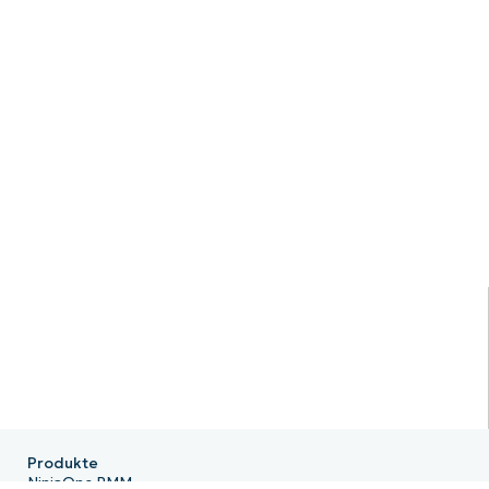
Produkte
NinjaOne RMM