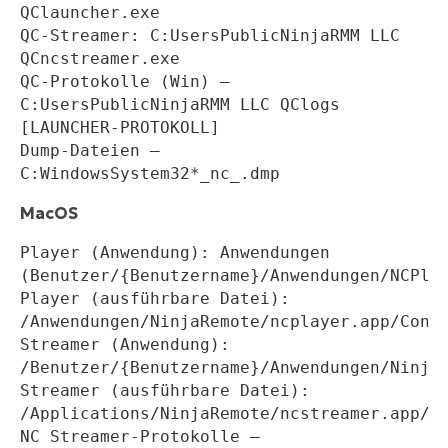
QClauncher.exe
QC-Streamer: C:UsersPublicNinjaRMM LLC 
QCncstreamer.exe
QC-Protokolle (Win) — 
C:UsersPublicNinjaRMM LLC QClogs 
[LAUNCHER-PROTOKOLL]
Dump-Dateien — 
C:WindowsSystem32*_nc_.dmp
MacOS
Player (Anwendung): Anwendungen 
(Benutzer/{Benutzername}/Anwendungen/NCPla
Player (ausführbare Datei): 
/Anwendungen/NinjaRemote/ncplayer.app/Cont
Streamer (Anwendung): 
/Benutzer/{Benutzername}/Anwendungen/Ninja
Streamer (ausführbare Datei): 
/Applications/NinjaRemote/ncstreamer.app/C
NC Streamer-Protokolle – 