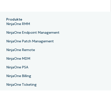
Produkte
NinjaOne RMM
NinjaOne Endpoint Management
NinjaOne Patch Management
NinjaOne Remote
NinjaOne MDM
NinjaOne PSA
NinjaOne Billing
NinjaOne Ticketing
NinjaOne Documentation
NinjaOne Backup
E-Mail-Archivierung