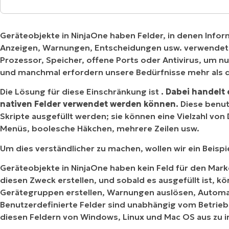
Verfügen benutzerdefinierte Felder über Lese-
RODUKTVORSTELLUNG ANSEHEN
VORSTELLUNG ANSEHEN
RODUKTVORSTELLUNG ANSEHEN
PRODUKT-
Geräteobjekte in NinjaOne haben Felder, in denen Infor
RODUKTVORSTELLUNG ANSEHEN
Was sind die verschiedenen Arten von benutze
Anzeigen, Warnungen, Entscheidungen usw. verwendet w
Prozessor, Speicher, offene Ports oder Antivirus, um nur
Welche Art von Daten können benutzerdefinier
und manchmal erfordern unsere Bedürfnisse mehr als da
Wie erstellt man ein globales benutzerdefinier
Die Lösung für diese Einschränkung ist
. Dabei handelt 
nativen Felder verwendet werden können.
Diese benut
Wie erstellt man ein benutzerdefiniertes Rolle
Skripte ausgefüllt werden; sie können eine Vielzahl vo
Menüs, boolesche Häkchen, mehrere Zeilen usw.
Um dies verständlicher zu machen, wollen wir ein Beispi
Geräteobjekte in NinjaOne haben kein Feld für den Mar
diesen Zweck erstellen, und sobald es ausgefüllt ist, k
Gerätegruppen erstellen, Warnungen auslösen, Automat
Benutzerdefinierte Felder sind unabhängig vom Betrie
diesen Feldern von Windows, Linux und Mac OS aus zu i