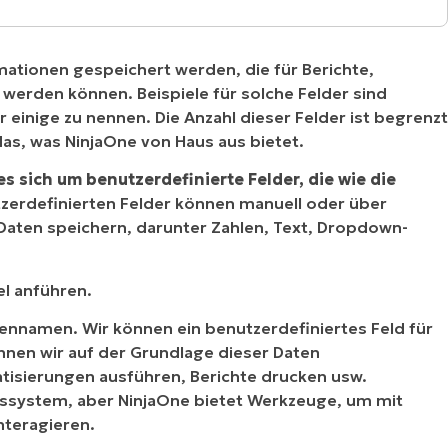
 und Schreibfunktionen?
mationen gespeichert werden, die für Berichte,
rdefinierten Feldern?
erden können. Beispiele für solche Felder sind
 einige zu nennen. Die Anzahl dieser Felder ist begrenzt
te Felder speichern?
s, was NinjaOne von Haus aus bietet.
tes Feld?
es sich um benutzerdefinierte Felder, die wie die
zerdefinierten Felder können manuell oder über
nfeld?
n Daten speichern, darunter Zahlen, Text, Dropdown-
el anführen.
kennamen. Wir können ein benutzerdefiniertes Feld für
önnen wir auf der Grundlage dieser Daten
isierungen ausführen, Berichte drucken usw.
bssystem, aber NinjaOne bietet Werkzeuge, um mit
nteragieren.