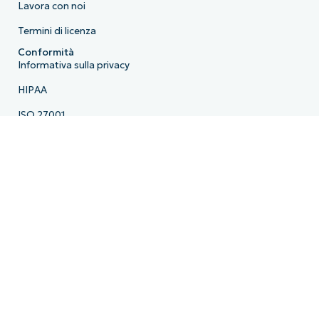
Lavora con noi
Termini di licenza
Conformità
Informativa sulla privacy
HIPAA
ISO 27001
Bug Bounty
Gli Essential Eight dell’Australian Cyber Security Centre
Cyber Essentials
Dichiarazione sulla schiavitù moderna
Diritti sulla privacy in California
Le tue scelte in materia di privacy
Informazioni di contatto
Nord America:
+1 888 542-8339