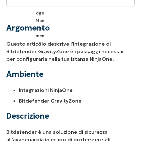
Argomento
Ambiente
Argomento
Descrizione
Questo articolo descrive l'integrazione di
Risorse aggiuntive
Bitdefender GravityZone e i passaggi necessari
per configurarla nella tua istanza NinjaOne.
Ambiente
Integrazioni NinjaOne
Bitdefender GravityZone
Descrizione
Bitdefender è una soluzione di sicurezza
all'avanguardia in grado di proteggere gli