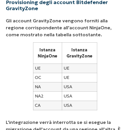
Provisioning degli account Bitdefender
GravityZone
Gli account GravityZone vengono forniti alla
regione corrispondente all'account NinjaOne,
come mostrato nella tabella sottostante.
Istanza
Istanza
NinjaOne
GravityZone
UE
UE
OC
UE
NA
USA
NA2
USA
CA
USA
L'integrazione verrà interrotta se si esegue la
migrazione dell'account da una regione all'altra. È