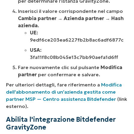
per determinare l'istanza GravityZone.
Inserisci il valore corrispondente nel campo
Cambia partner
→
Azienda partner
→
Hash
azienda
.
UE:
9edf6ce203ea6227fb2b8ac6adf6877c
USA:
3fa11f8c08b045e13c7bb90aefa1d6ff
Fare nuovamente clic sul pulsante
Modifica
partner
per confermare e salvare.
Per ulteriori dettagli, fare riferimento a
Modifica
dell'abbonamento di un'azienda gestita come
partner MSP — Centro assistenza Bitdefender
(
link
esterno
).
Abilita l'integrazione Bitdefender
GravityZone