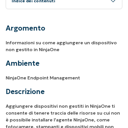
Indice dei contenuti
Argomento
Ambiente
Argomento
Descrizione
Informazioni su come aggiungere un dispositivo
Risorse aggiuntive:
non gestito in NinjaOne
Ambiente
NinjaOne Endpoint Management
Descrizione
Aggiungere dispositivi non gestiti in NinjaOne ti
consente di tenere traccia delle risorse su cui non
è possibile installare l'agente NinjaOne, come
fotocamere, stampanti e dispositivi mobili non