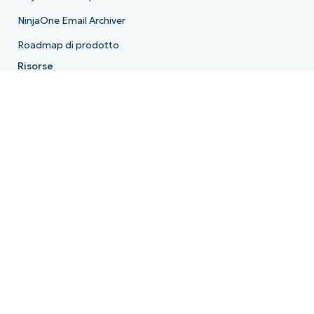
NinjaOne Email Archiver
Roadmap di prodotto
Risorse
Centro risorse
Blog
Hub IT
Hub dei video IT
Hub degli script
Centro demo
API per gli sviluppatori
Stato del sistema
Trust Center
Azienda
Chi siamo