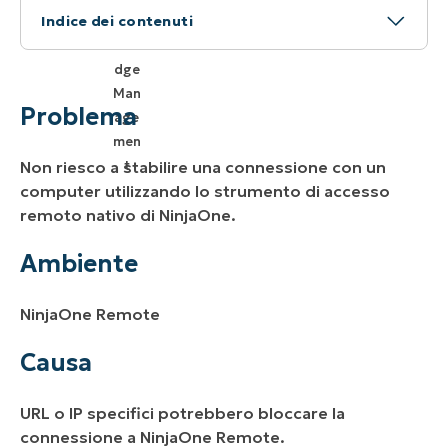
Indice dei contenuti
Problema
Ambiente
Problema
Causa
Non riesco a stabilire una connessione con un
Risoluzione
computer utilizzando lo strumento di accesso
remoto nativo di NinjaOne.
Risorse aggiuntive
Ambiente
NinjaOne Remote
Causa
URL o IP specifici potrebbero bloccare la
connessione a NinjaOne Remote.