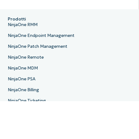
Prodotti
NinjaOne RMM
NinjaOne Endpoint Management
NinjaOne Patch Management
NinjaOne Remote
NinjaOne MDM
NinjaOne PSA
NinjaOne Billing
NinjaOne Ticketing
NinjaOne Documentation
NinjaOne Backup
NinjaOne Email Archiver