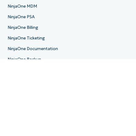
NinjaOne MDM
NinjaOne PSA
NinjaOne Billing
NinjaOne Ticketing
NinjaOne Documentation
NinjaOne Backup
E-Mail-Archivierung
Produkt-Roadmap
Ressourcen
Ressourcenzentrum
Blog
IT-Hub
IT-Video-Hub