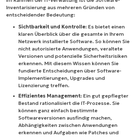
Im Rahmen der IT-Verwaltung ist die Software-
Inventarisierung aus mehreren Gründen von
Wie kann ich den Softwarebestand in NinjaOne
entscheidender Bedeutung:
einsehen?
Sichtbarkeit und Kontrolle
: Es bietet einen
Kann ich in NinjaOne einen Bericht über den
klaren Überblick über die gesamte in Ihrem
Softwarebestand erstellen?
Netzwerk installierte Software. So können Sie
nicht autorisierte Anwendungen, veraltete
Versionen und potenzielle Sicherheitsrisiken
erkennen. Mit diesem Wissen können Sie
fundierte Entscheidungen über Software-
Implementierungen, Upgrades und
Lizenzierung treffen.
Effizientes Management
: Ein gut gepflegter
Bestand rationalisiert die IT-Prozesse. Sie
können ganz einfach bestimmte
Softwareversionen ausfindig machen,
Abhängigkeiten zwischen Anwendungen
erkennen und Aufgaben wie Patches und