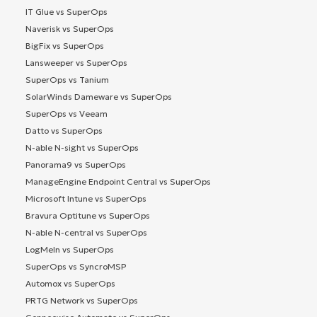
IT Glue vs SuperOps
Naverisk vs SuperOps
BigFix vs SuperOps
Lansweeper vs SuperOps
SuperOps vs Tanium
SolarWinds Dameware vs SuperOps
SuperOps vs Veeam
Datto vs SuperOps
N-able N-sight vs SuperOps
Panorama9 vs SuperOps
ManageEngine Endpoint Central vs SuperOps
Microsoft Intune vs SuperOps
Bravura Optitune vs SuperOps
N-able N-central vs SuperOps
LogMeIn vs SuperOps
SuperOps vs SyncroMSP
Automox vs SuperOps
PRTG Network vs SuperOps