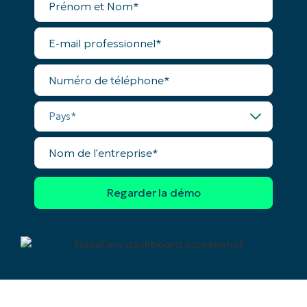
et
Nom*
E-
mail
professionnel*
Numéro
de
téléphone*
Pays*
Nom
de
l'entreprise*