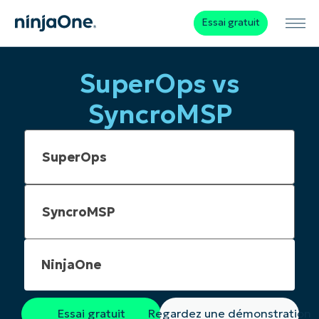
Essai gratuit
SuperOps vs
SyncroMSP
NinjaOne
Essai gratuit
Regardez une démonstration