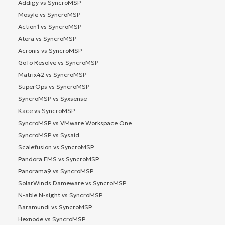
Addigy vs SyncroMSP
Mosyle vs SyncroMSP
Action1 vs SyncroMSP
Atera vs SyncroMSP
Acronis vs SyncroMSP
GoTo Resolve vs SyncroMSP
Matrix42 vs SyncroMSP
SuperOps vs SyncroMSP
SyncroMSP vs Syxsense
Kace vs SyncroMSP
SyncroMSP vs VMware Workspace One
SyncroMSP vs Sysaid
Scalefusion vs SyncroMSP
Pandora FMS vs SyncroMSP
Panorama9 vs SyncroMSP
SolarWinds Dameware vs SyncroMSP
N-able N-sight vs SyncroMSP
Baramundi vs SyncroMSP
Hexnode vs SyncroMSP