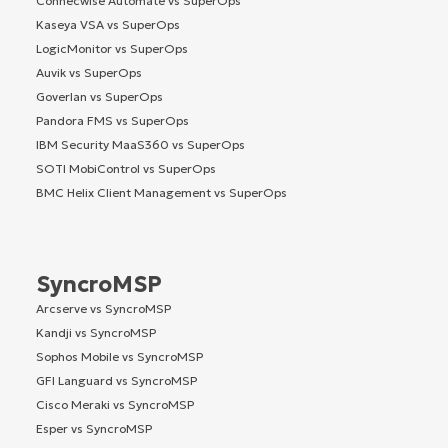
Connecwise Automate vs SuperOps
Kaseya VSA vs SuperOps
LogicMonitor vs SuperOps
Auvik vs SuperOps
Goverlan vs SuperOps
Pandora FMS vs SuperOps
IBM Security MaaS360 vs SuperOps
SOTI MobiControl vs SuperOps
BMC Helix Client Management vs SuperOps
SyncroMSP
Arcserve vs SyncroMSP
Kandji vs SyncroMSP
Sophos Mobile vs SyncroMSP
GFI Languard vs SyncroMSP
Cisco Meraki vs SyncroMSP
Esper vs SyncroMSP