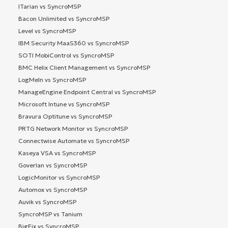
ITarian vs SyncroMSP
Bacon Unlimited vs SyncroMSP
Level vs SyncroMSP
IBM Security MaaS360 vs SyncroMSP
SOTI MobiControl vs SyncroMSP
BMC Helix Client Management vs SyncroMSP
LogMeIn vs SyncroMSP
ManageEngine Endpoint Central vs SyncroMSP
Microsoft Intune vs SyncroMSP
Bravura Optitune vs SyncroMSP
PRTG Network Monitor vs SyncroMSP
Connectwise Automate vs SyncroMSP
Kaseya VSA vs SyncroMSP
Goverlan vs SyncroMSP
LogicMonitor vs SyncroMSP
Automox vs SyncroMSP
Auvik vs SyncroMSP
SyncroMSP vs Tanium
BigFix vs SyncroMSP