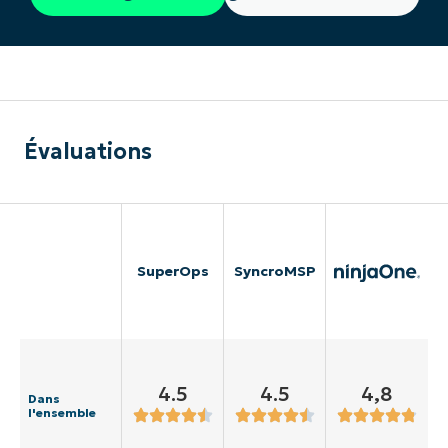
Évaluations
SuperOps
SyncroMSP
4.5
4.5
4,8
Dans
l'ensemble