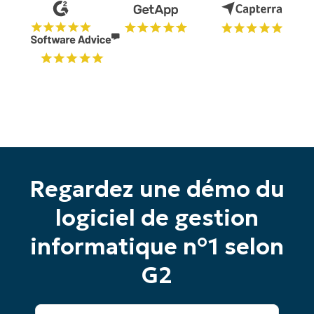
Pas de carte de crédit requise, accès complet à
toutes les fonctionnalités.
Prénom
et
Nom*
Business
email*
Phone
number*
Pays
Regardez une démo du
logiciel de gestion
Company
name*
informatique n°1 selon
G2
Prénom