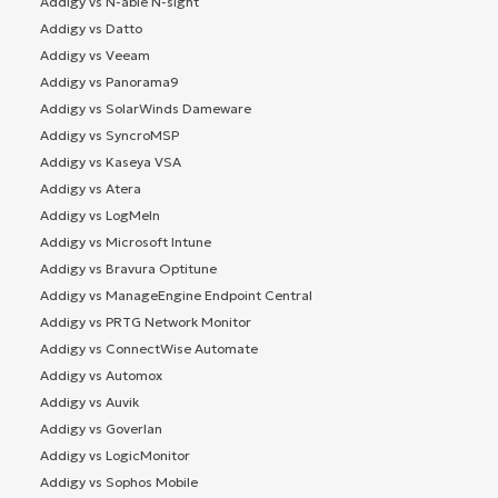
Addigy vs N-able N-sight
Addigy vs Datto
Addigy vs Veeam
Addigy vs Panorama9
Addigy vs SolarWinds Dameware
Addigy vs SyncroMSP
Addigy vs Kaseya VSA
Addigy vs Atera
Addigy vs LogMeIn
Addigy vs Microsoft Intune
Addigy vs Bravura Optitune
Addigy vs ManageEngine Endpoint Central
Addigy vs PRTG Network Monitor
Addigy vs ConnectWise Automate
Addigy vs Automox
Addigy vs Auvik
Addigy vs Goverlan
Addigy vs LogicMonitor
Addigy vs Sophos Mobile