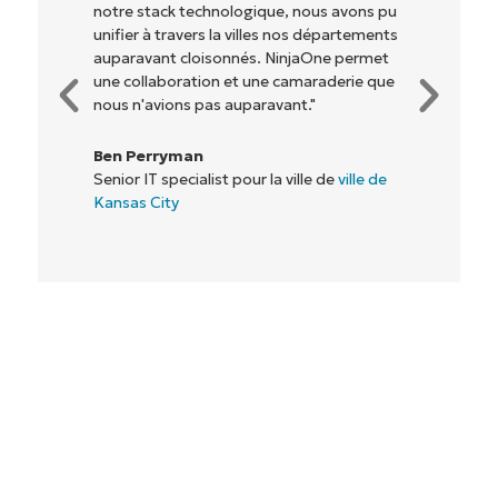
lesquels nous travaillons) d'être plus
rentables. Tout le monde y gagne."
Rory McCune
Directeur informatique chez
Flash
Commencez votre essai de 14 jours
Pas de carte de crédit requise, accès complet à
toutes les fonctionnalités.
Prénom
et
Nom*
Business
email*
Phone