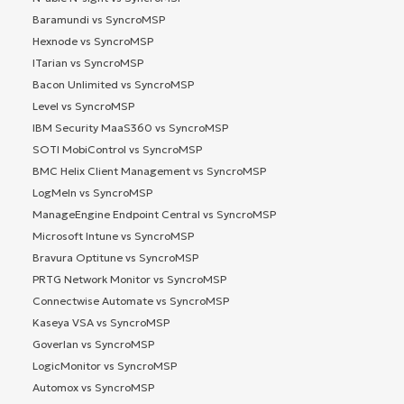
Baramundi vs SyncroMSP
Hexnode vs SyncroMSP
ITarian vs SyncroMSP
Bacon Unlimited vs SyncroMSP
Level vs SyncroMSP
IBM Security MaaS360 vs SyncroMSP
SOTI MobiControl vs SyncroMSP
BMC Helix Client Management vs SyncroMSP
LogMeIn vs SyncroMSP
ManageEngine Endpoint Central vs SyncroMSP
Microsoft Intune vs SyncroMSP
Bravura Optitune vs SyncroMSP
PRTG Network Monitor vs SyncroMSP
Connectwise Automate vs SyncroMSP
Kaseya VSA vs SyncroMSP
Goverlan vs SyncroMSP
LogicMonitor vs SyncroMSP
Automox vs SyncroMSP