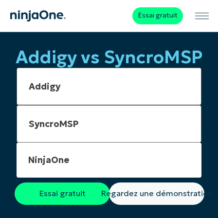
Essai gratuit
Addigy vs SyncroMSP
NinjaOne
Essai gratuit
Regardez une démonstration