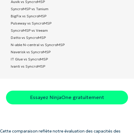
Auvik vs SyncroMSP
SyncroMSP vs Tanium
BigFix vs SyncroMSP
Pulseway vs SyncroMSP
SyncroMSP vs Veeam
Datto vs SyncroMSP
N-able N-central vs SyncroMSP
Naverisk vs SyncroMSP
IT Glue vs SyncroMSP
Ivanti vs SyncroMSP
Essayez NinjaOne gratuitement
Cette comparaison reflète notre évaluation des capacités des