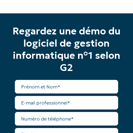
number*
Pays
Regardez une démo du
Company
name*
logiciel de gestion
informatique n°1 selon
G2
Prénom
et
Nom*
E-
mail
professionnel*
Numéro
de
téléphone*
Pays*