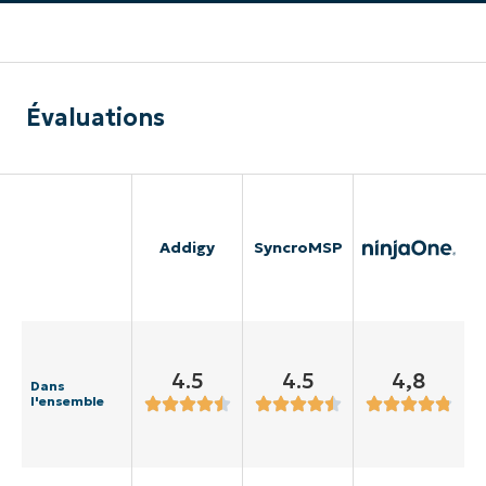
Évaluations
Addigy
SyncroMSP
4.5
4.5
4,8
Dans
l'ensemble