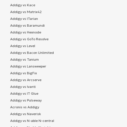
Addigy vs Kace
Addigy vs Matrix42
Addigy vs ITarian
Addigy vs Baramundi
Addigy vs Hexnode
Addigy vs GoTo Resolve
Addigy vs Level
Addigy vs Bacon Unlimited
Addigy vs Tanium
Addigy vs Lansweeper
Addigy vs BigFix
Addigy vs Arcserve
Addigy vs Ivanti
Addigy vs IT Glue
Addigy vs Pulseway
Acronis vs Addigy
Addigy vs Naverisk
Addigy vs N-able N-central