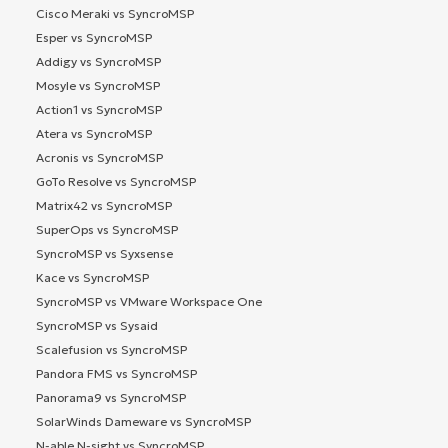
Cisco Meraki vs SyncroMSP
Esper vs SyncroMSP
Addigy vs SyncroMSP
Mosyle vs SyncroMSP
Action1 vs SyncroMSP
Atera vs SyncroMSP
Acronis vs SyncroMSP
GoTo Resolve vs SyncroMSP
Matrix42 vs SyncroMSP
SuperOps vs SyncroMSP
SyncroMSP vs Syxsense
Kace vs SyncroMSP
SyncroMSP vs VMware Workspace One
SyncroMSP vs Sysaid
Scalefusion vs SyncroMSP
Pandora FMS vs SyncroMSP
Panorama9 vs SyncroMSP
SolarWinds Dameware vs SyncroMSP
N-able N-sight vs SyncroMSP