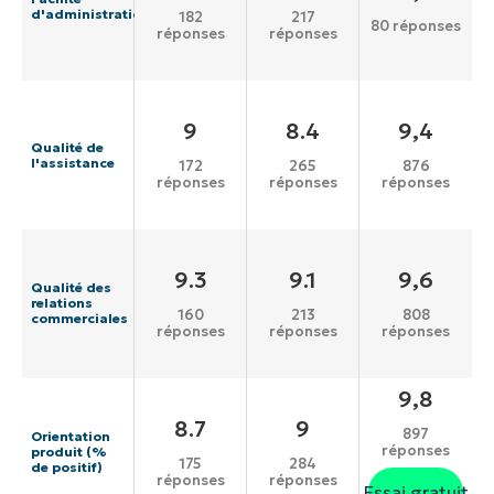
d'administration
182
217
80 réponses
réponses
réponses
9
8.4
9,4
Qualité de
l'assistance
172
265
876
réponses
réponses
réponses
9.3
9.1
9,6
Qualité des
relations
160
213
808
commerciales
réponses
réponses
réponses
9,8
8.7
9
897
Orientation
réponses
produit (%
175
284
de positif)
réponses
réponses
Essai gratuit