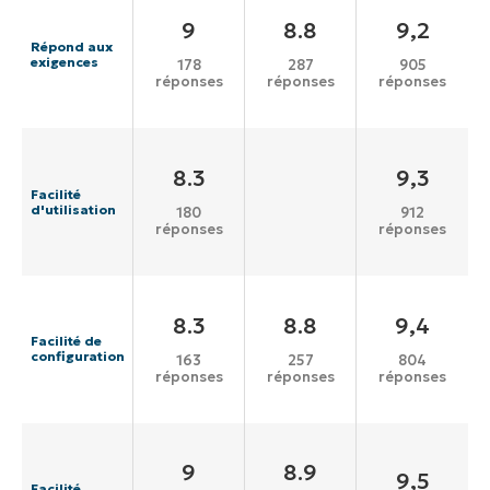
9
8.8
9,2
Répond aux
exigences
178
287
905
réponses
réponses
réponses
8.3
9,3
Facilité
d'utilisation
180
912
réponses
réponses
8.3
8.8
9,4
Facilité de
configuration
163
257
804
réponses
réponses
réponses
9
8.9
9,5
Facilité