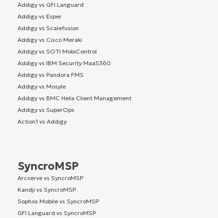
Addigy vs GFI Languard
Addigy vs Esper
Addigy vs Scalefusion
Addigy vs Cisco Meraki
Addigy vs SOTI MobiControl
Addigy vs IBM Security MaaS360
Addigy vs Pandora FMS
Addigy vs Mosyle
Addigy vs BMC Helix Client Management
Addigy vs SuperOps
Action1 vs Addigy
SyncroMSP
Arcserve vs SyncroMSP
Kandji vs SyncroMSP
Sophos Mobile vs SyncroMSP
GFI Languard vs SyncroMSP