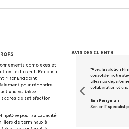
AVIS DES CLIENTS :
EROPS
vironnements complexes et
"Avec la solution N
olutions échouent. Reconnu
consolider notre sta
nt™ for Endpoint
villes nos départem
cialement pour répondre
collaboration et une
nt une visibilité
 scores de satisfaction
Ben Perryman
Senior IT specialist p
NinjaOne pour sa capacité
illiers de terminaux à
rité et de conformité