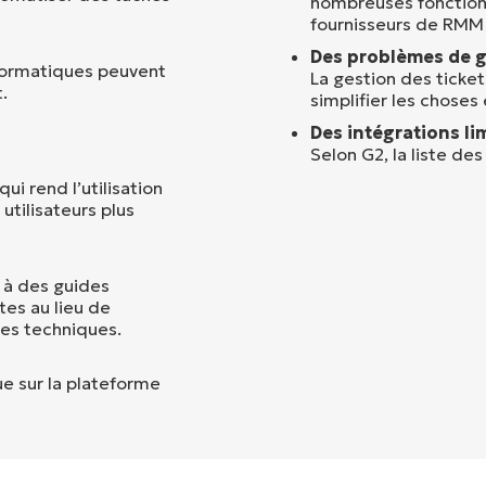
nombreuses fonctionn
fournisseurs de RMM
Des problèmes de ge
nformatiques peuvent
La gestion des ticke
.
simplifier les choses
Des intégrations lim
Selon G2, la liste des
ui rend l’utilisation
utilisateurs plus
s à des guides
tes au lieu de
mes techniques.
ue sur la plateforme