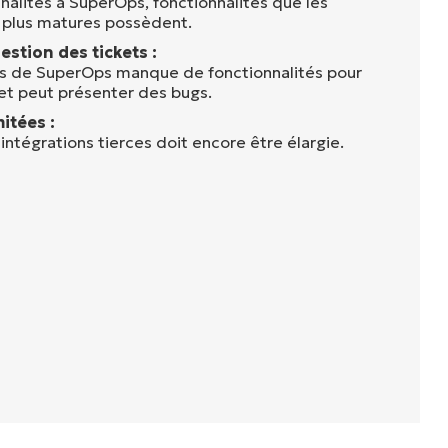
alités à SuperOps, fonctionnalités que les
 plus matures possèdent.
stion des tickets :
ts de SuperOps manque de fonctionnalités pour
 et peut présenter des bugs.
itées :
 intégrations tierces doit encore être élargie.