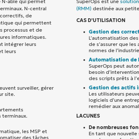
e N-able qui permet
SuperOps est une
solution
 terminaux. N-central
(RMM)
destinée aux petite
Pays
correctifs, de
CAS D’UTILISATION
atique qui permettent
es processus et de
Company
Gestion des correct
name*
tures informatiques.
L’automatisation des
de s’assurer que les 
t intégrer leurs
normes de l’industrie
et leurs
Automatisation de 
SuperOps peut automa
besoin d’interventi
des scripts prêts à l
Gestion des actifs
vent surveiller, gérer
Les utilisateurs peuv
r site.
logiciels d’une entre
remédier aux anomal
partements
s terminaux.
LACUNES
De nombreuses fonc
rmatique, les MSP et
En tant que nouvelle
tomatiser des tâches