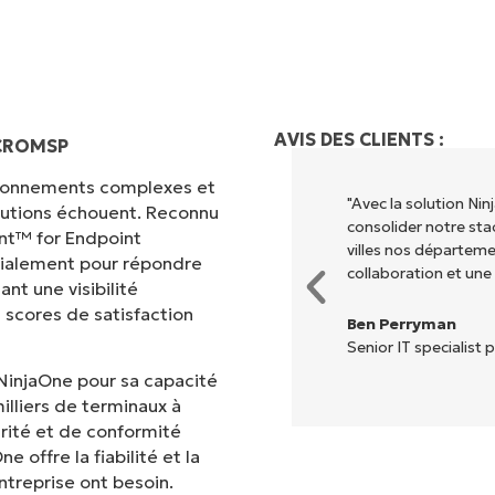
AVIS DES CLIENTS :
NCROMSP
vironnements complexes et
 différents pour exécuter ce que
"Avec la solution N
olutions échouent. Reconnu
entralisé." NinjaOne rend la vie
consolider notre sta
nt™ for Endpoint
villes nos départem
cialement pour répondre
collaboration et une
nt une visibilité
 scores de satisfaction
Ben Perryman
Senior IT specialist p
NinjaOne pour sa capacité
illiers de terminaux à
rité et de conformité
 offre la fiabilité et la
treprise ont besoin.