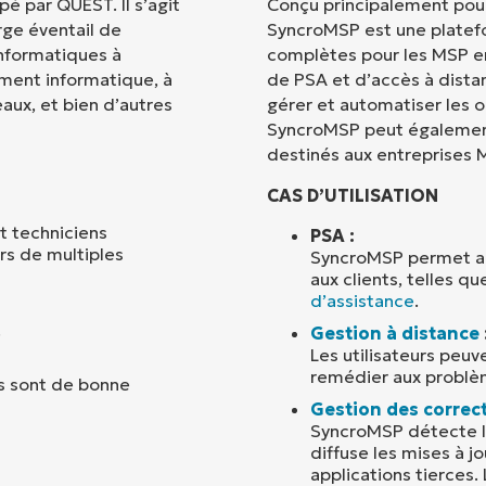
é par QUEST. Il s’agit
Conçu principalement pour
rge éventail de
SyncroMSP est une platefo
Pays
informatiques à
complètes pour les MSP en
ement informatique, à
de PSA et d’accès à distan
eaux, et bien d’autres
gérer et automatiser les 
Company
name*
SyncroMSP peut également 
destinés aux entreprises 
CAS D’UTILISATION
t techniciens
PSA :
rs de multiples
SyncroMSP permet aux
aux clients, telles qu
d’assistance
.
.
Gestion à distance
Les utilisateurs peuve
remédier aux problè
s sont de bonne
Gestion des correct
SyncroMSP détecte le
diffuse les mises à j
applications tierces. 