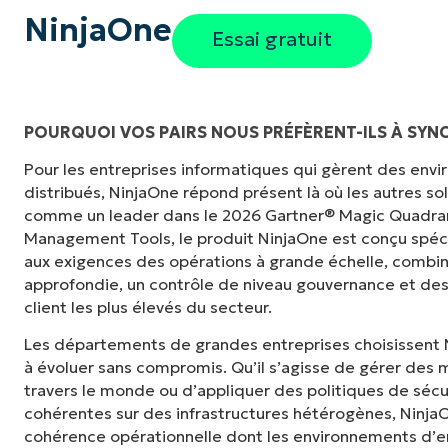
NinjaOne
Essai gratuit
POURQUOI VOS PAIRS NOUS PRÉFÈRENT-ILS À SY
Pour les entreprises informatiques qui gèrent des en
"Auparavant, j'avais besoin de 10 à 15 outils
distribués, NinjaOne répond présent là où les autres s
NinjaOne fait dans son panneau de contrôle c
comme un leader dans le 2026 Gartner® Magic Quadra
tellement plus facile."
Management Tools, le produit NinjaOne est conçu spé
aux exigences des opérations à grande échelle, combina
Ernie Turner
approfondie, un contrôle de niveau gouvernance et des
Directeur informatique chez
Vetcor
client les plus élevés du secteur.
Les départements de grandes entreprises choisissent 
à évoluer sans compromis. Qu’il s’agisse de gérer des m
travers le monde ou d’appliquer des politiques de sécu
cohérentes sur des infrastructures hétérogènes, NinjaOne
cohérence opérationnelle dont les environnements d’en