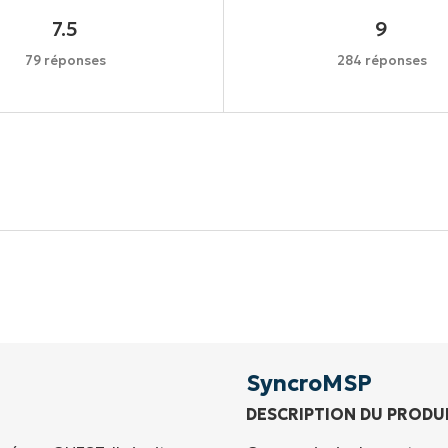
7.5
9
79 réponses
284 réponses
Commencez votre essai de 14 jours
rte de crédit requise, accès complet à toutes les foncti
Prénom
et
Nom*
Business
email*
SyncroMSP
DESCRIPTION DU PRODU
Phone
number*