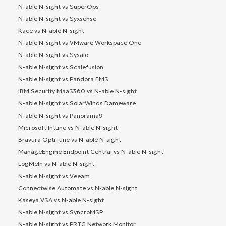
N-able N-sight vs SuperOps
N-able N-sight vs Syxsense
Kace vs N-able N-sight
N-able N-sight vs VMware Workspace One
N-able N-sight vs Sysaid
N-able N-sight vs Scalefusion
N-able N-sight vs Pandora FMS
IBM Security MaaS360 vs N-able N-sight
N-able N-sight vs SolarWinds Dameware
N-able N-sight vs Panorama9
Microsoft Intune vs N-able N-sight
Bravura OptiTune vs N-able N-sight
ManageEngine Endpoint Central vs N-able N-sight
LogMeIn vs N-able N-sight
N-able N-sight vs Veeam
Connectwise Automate vs N-able N-sight
Kaseya VSA vs N-able N-sight
N-able N-sight vs SyncroMSP
N-able N-sight vs PRTG Network Monitor