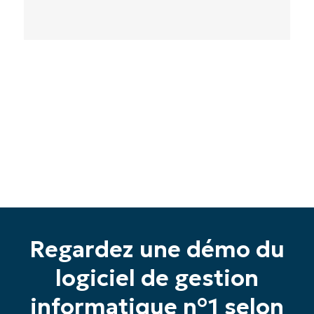
Commencez votre essai de 14 jours
Pas de carte de crédit requise, accès complet à
toutes les fonctionnalités.
Prénom
et
Nom*
Regardez une démo du
Business
logiciel de gestion
email*
informatique n°1 selon
Phone