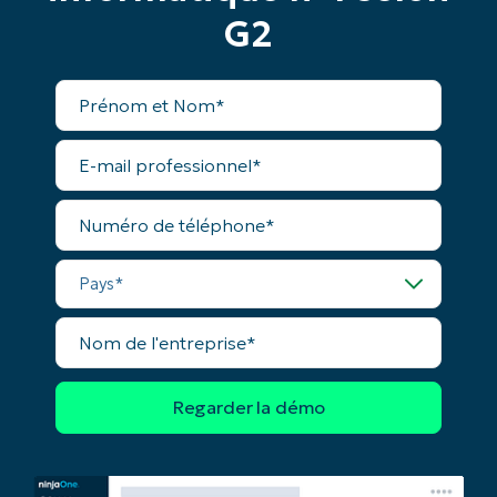
number*
G2
Pays
Prénom
et
Nom*
Company
name*
E-
mail
professionnel*
Numéro
de
téléphone*
Pays*
Nom
de
l'entreprise*