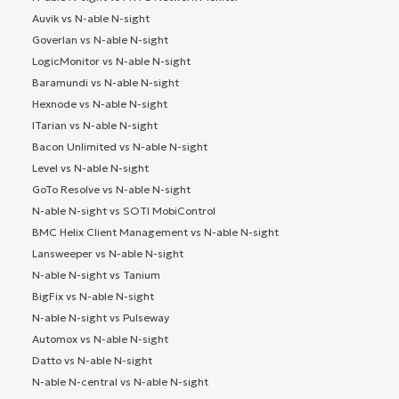
Auvik vs N-able N-sight
Goverlan vs N-able N-sight
LogicMonitor vs N-able N-sight
Baramundi vs N-able N-sight
Hexnode vs N-able N-sight
ITarian vs N-able N-sight
Bacon Unlimited vs N-able N-sight
Level vs N-able N-sight
GoTo Resolve vs N-able N-sight
N-able N-sight vs SOTI MobiControl
BMC Helix Client Management vs N-able N-sight
Lansweeper vs N-able N-sight
N-able N-sight vs Tanium
BigFix vs N-able N-sight
N-able N-sight vs Pulseway
Automox vs N-able N-sight
Datto vs N-able N-sight
N-able N-central vs N-able N-sight