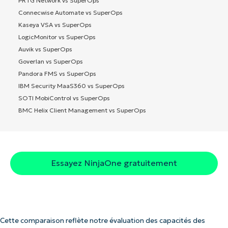
PRTG Network vs SuperOps
Connecwise Automate vs SuperOps
Kaseya VSA vs SuperOps
LogicMonitor vs SuperOps
Auvik vs SuperOps
Goverlan vs SuperOps
Pandora FMS vs SuperOps
IBM Security MaaS360 vs SuperOps
SOTI MobiControl vs SuperOps
BMC Helix Client Management vs SuperOps
Essayez NinjaOne gratuitement
Cette comparaison reflète notre évaluation des capacités des