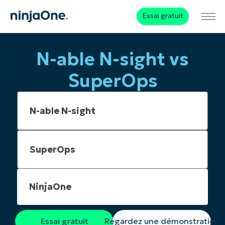
Essai gratuit
N-able N-sight vs
SuperOps
NinjaOne
Essai gratuit
Regardez une démonstration