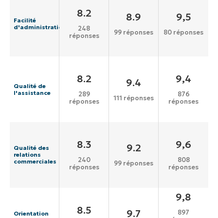
8.2
8.9
9,5
Facilité
d'administration
248
99 réponses
80 réponses
réponses
8.2
9,4
9.4
Qualité de
l'assistance
289
876
111 réponses
réponses
réponses
8.3
9,6
9.2
Qualité des
relations
240
808
commerciales
99 réponses
réponses
réponses
9,8
8.5
9.7
897
Orientation