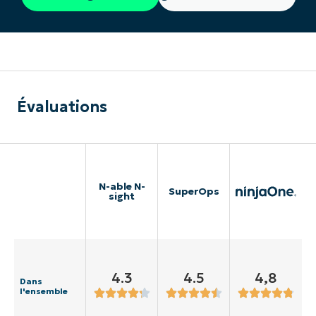
Évaluations
N-able N-
SuperOps
sight
4.3
4.5
4,8
Dans
l'ensemble