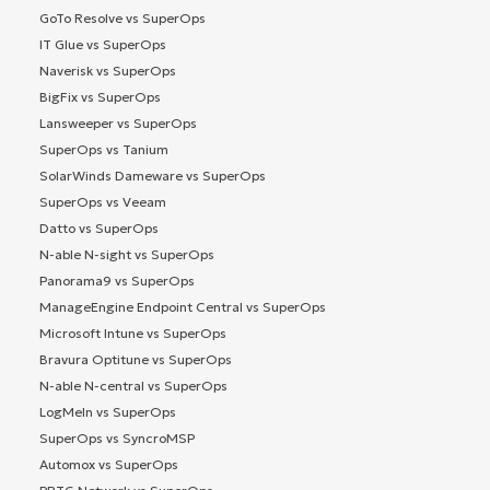
GoTo Resolve vs SuperOps
IT Glue vs SuperOps
Naverisk vs SuperOps
BigFix vs SuperOps
Lansweeper vs SuperOps
SuperOps vs Tanium
SolarWinds Dameware vs SuperOps
SuperOps vs Veeam
Datto vs SuperOps
N-able N-sight vs SuperOps
Panorama9 vs SuperOps
ManageEngine Endpoint Central vs SuperOps
Microsoft Intune vs SuperOps
Bravura Optitune vs SuperOps
N-able N-central vs SuperOps
LogMeIn vs SuperOps
SuperOps vs SyncroMSP
Automox vs SuperOps