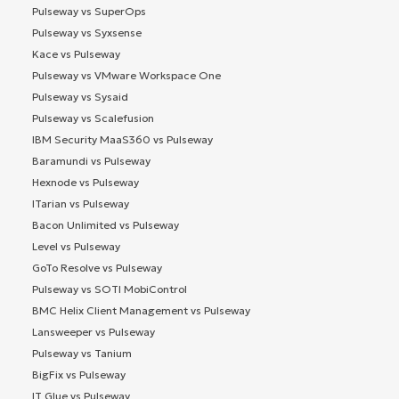
Pulseway vs SuperOps
Pulseway vs Syxsense
Kace vs Pulseway
Pulseway vs VMware Workspace One
Pulseway vs Sysaid
Pulseway vs Scalefusion
IBM Security MaaS360 vs Pulseway
Baramundi vs Pulseway
Hexnode vs Pulseway
ITarian vs Pulseway
Bacon Unlimited vs Pulseway
Level vs Pulseway
GoTo Resolve vs Pulseway
Pulseway vs SOTI MobiControl
BMC Helix Client Management vs Pulseway
Lansweeper vs Pulseway
Pulseway vs Tanium
BigFix vs Pulseway
IT Glue vs Pulseway