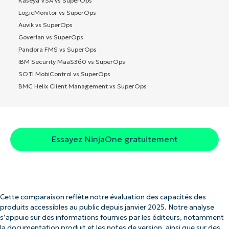
Kaseya VSA vs SuperOps
LogicMonitor vs SuperOps
Auvik vs SuperOps
Goverlan vs SuperOps
Pandora FMS vs SuperOps
IBM Security MaaS360 vs SuperOps
SOTI MobiControl vs SuperOps
BMC Helix Client Management vs SuperOps
Essayez NinjaOne gratuitement
Cette comparaison reflète notre évaluation des capacités des
produits accessibles au public depuis janvier 2025. Notre analyse
s’appuie sur des informations fournies par les éditeurs, notamment
la documentation produit et les notes de version, ainsi que sur des