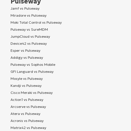
Pulseway
Jamf vs Pulseway
Miradore vs Pulseway
Moki Total Control vs Pulseway
Pulseway vs SureMDM
JumpCloud vs Pulseway
Device42 vs Pulseway
Esper vs Pulseway
Addigy vs Pulseway
Pulseway vs Sophos Mobile
GFI Languard vs Pulseway
Mosyle vs Pulseway
Kandji vs Pulseway
Cisco Meraki vs Pulseway
Action1 vs Pulseway
Arcserve vs Pulseway
Atera vs Pulseway
Acronis vs Pulseway
Matrix42 vs Pulseway