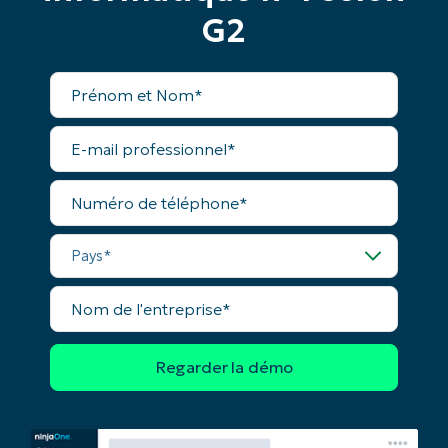
G2
Pays
Prénom
Company
et
name*
Nom*
E-
mail
professionnel*
Numéro
de
téléphone*
Pays*
Nom
de
l'entreprise*