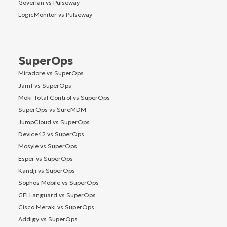
Goverlan vs Pulseway
LogicMonitor vs Pulseway
SuperOps
Miradore vs SuperOps
Jamf vs SuperOps
Moki Total Control vs SuperOps
SuperOps vs SureMDM
JumpCloud vs SuperOps
Device42 vs SuperOps
Mosyle vs SuperOps
Esper vs SuperOps
Kandji vs SuperOps
Sophos Mobile vs SuperOps
GFI Languard vs SuperOps
Cisco Meraki vs SuperOps
Addigy vs SuperOps