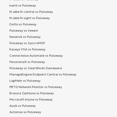
Ivanti vs Pulseway
N-able N-central vs Pulseway
N-able N-sight vs Pulseway
Datto vs Pulseway
Pulseway vs Veeam
Naverisk vs Pulseway
Pulseway vs SyncroMSP
Kaseya VSA vs Pulseway
Connectwise Automate vs Pulseway
Panorama9 vs Pulseway
Pulseway vs SolarWinds Dameware
ManageEngine Endpoint Central vs Pulseway
LogMeIn vs Pulseway
PRTG Network Monitor vs Pulseway
Bravura Optitune vs Pulseway
Microsoft Intune vs Pulseway
Auvik vs Pulseway
Automox vs Pulseway