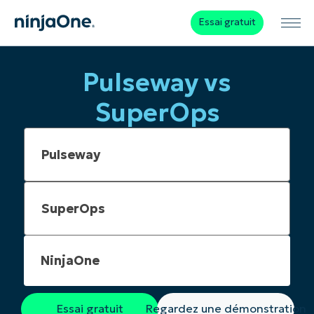
Essai gratuit
Pulseway vs
SuperOps
NinjaOne
Essai gratuit
Regardez une démonstration