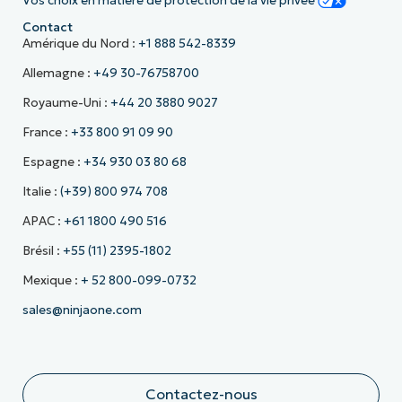
Vos choix en matière de protection de la vie privée
Contact
Amérique du Nord :
+1 888 542-8339
Allemagne :
+49 30-76758700
Royaume-Uni :
+44 20 3880 9027
France :
+33 800 91 09 90
Espagne :
+34 930 03 80 68
Italie :
(+39) 800 974 708
APAC :
+61 1800 490 516
Brésil :
+55 (11) 2395-1802
Mexique :
+ 52 800-099-0732
sales@ninjaone.com
Contactez-nous