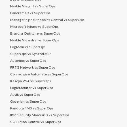
N-able N-sight vs SuperOps
Panorama9 vs SuperOps
ManageEngine Endpoint Central vs SuperOps
Microsoft Intune vs SuperOps
Bravura Optitune vs SuperOps
N-able N-central vs SuperOps
LogMeIn vs SuperOps
SuperOps vs SyncroMSP
Automox vs SuperOps
PRTG Network vs SuperOps
Connecwise Automate vs SuperOps
Kaseya VSA vs SuperOps
LogicMonitor vs SuperOps
Auvik vs SuperOps
Goverlan vs SuperOps
Pandora FMS vs SuperOps
IBM Security MaaS360 vs SuperOps
SOTI MobiControl vs SuperOps