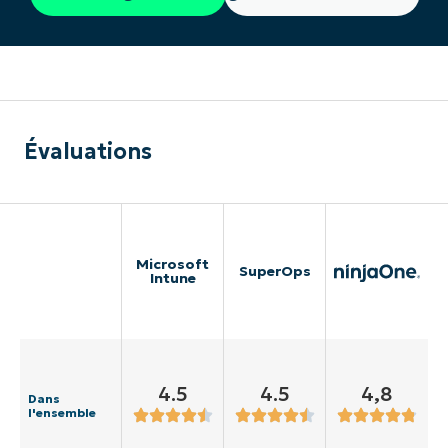
Évaluations
Microsoft
SuperOps
Intune
4.5
4.5
4,8
Dans
l'ensemble