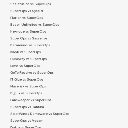
Scalefusion vs SuperOps
SuperOps vs Sysaid
ITarian vs SuperOps
Bacon Unlimited vs SuperOps
Hexnode vs SuperOps
SuperOps vs Syxsense
Baramundi vs SuperOps
Ivanti vs SuperOps
Pulseway vs SuperOps
Level vs SuperOps
GoTo Resolve vs SuperOps
IT Glue vs SuperOps
Naverisk vs SuperOps
BigFix vs SuperOps
Lansweeper vs SuperOps
SuperOps vs Tanium
SolarWinds Dameware vs SuperOps
SuperOps vs Veeam
Datto vs SuperOps