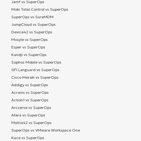
Jamf vs SuperOps
Moki Total Control vs SuperOps
SuperOps vs SureMDM
JumpCloud vs SuperOps
Device42 vs SuperOps
Mosyle vs SuperOps
Esper vs SuperOps
Kandji vs SuperOps
Sophos Mobile vs SuperOps
GFI Languard vs SuperOps
Cisco Meraki vs SuperOps
Addigy vs SuperOps
Acronis vs SuperOps
Action1 vs SuperOps
Arcserve vs SuperOps
Atera vs SuperOps
Matrix42 vs SuperOps
SuperOps vs VMware Workspace One
Kace vs SuperOps