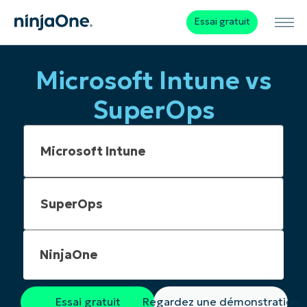
Essai gratuit
Microsoft Intune vs
SuperOps
NinjaOne
Essai gratuit
Regardez une démonstration