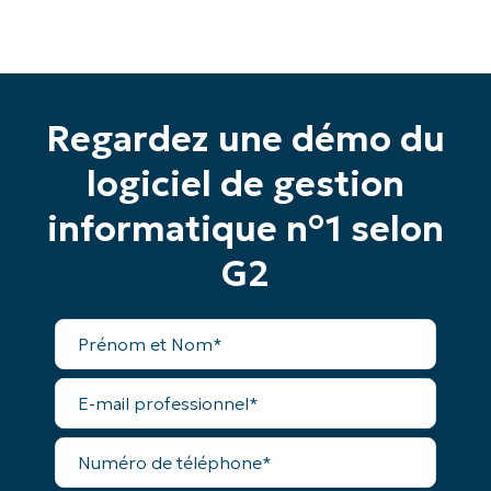
Commencez votre essai de 14 jours
Regardez une démo du
Pas de carte de crédit requise, accès complet à
logiciel de gestion
toutes les fonctionnalités.
Prénom
informatique n°1 selon
et
Nom*
G2
Business
email*
Prénom
Phone
et
number*
Nom*
E-
mail
Pays
professionnel*
Numéro
de
Company
téléphone*