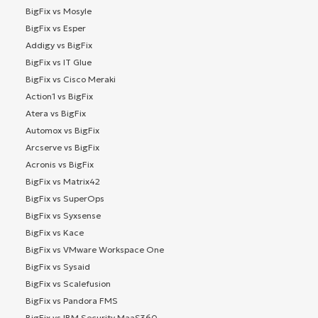
BigFix vs Mosyle
BigFix vs Esper
Addigy vs BigFix
BigFix vs IT Glue
BigFix vs Cisco Meraki
Action1 vs BigFix
Atera vs BigFix
Automox vs BigFix
Arcserve vs BigFix
Acronis vs BigFix
BigFix vs Matrix42
BigFix vs SuperOps
BigFix vs Syxsense
BigFix vs Kace
BigFix vs VMware Workspace One
BigFix vs Sysaid
BigFix vs Scalefusion
BigFix vs Pandora FMS
BigFix vs IBM Security MaaS360