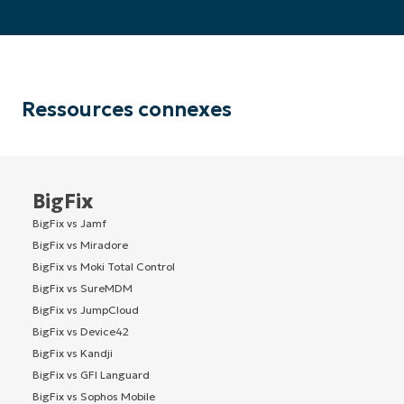
Ressources connexes
BigFix
BigFix vs Jamf
BigFix vs Miradore
BigFix vs Moki Total Control
BigFix vs SureMDM
BigFix vs JumpCloud
BigFix vs Device42
BigFix vs Kandji
BigFix vs GFI Languard
BigFix vs Sophos Mobile