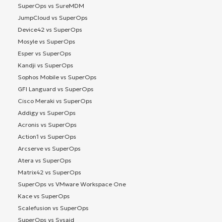
SuperOps vs SureMDM
JumpCloud vs SuperOps
Device42 vs SuperOps
Mosyle vs SuperOps
Esper vs SuperOps
Kandji vs SuperOps
Sophos Mobile vs SuperOps
GFI Languard vs SuperOps
Cisco Meraki vs SuperOps
Addigy vs SuperOps
Acronis vs SuperOps
Action1 vs SuperOps
Arcserve vs SuperOps
Atera vs SuperOps
Matrix42 vs SuperOps
SuperOps vs VMware Workspace One
Kace vs SuperOps
Scalefusion vs SuperOps
SuperOps vs Sysaid