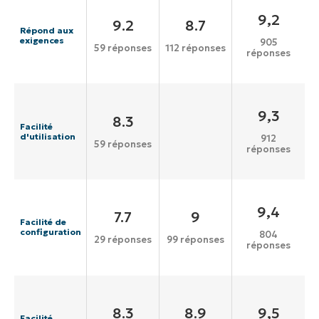
9,2
9.2
8.7
Répond aux
exigences
905
59 réponses
112 réponses
réponses
9,3
8.3
Facilité
d'utilisation
912
59 réponses
réponses
9,4
7.7
9
Facilité de
configuration
804
29 réponses
99 réponses
réponses
8.3
8.9
9,5
Facilité