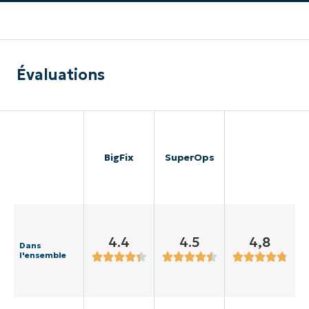
Évaluations
BigFix
SuperOps
4.4
4.5
4,8
Dans
l'ensemble