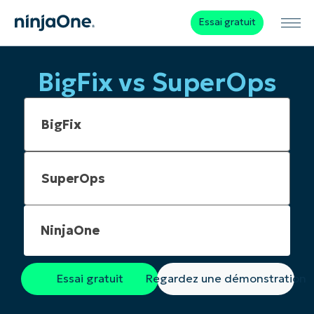
Essai gratuit
BigFix vs SuperOps
NinjaOne
Essai gratuit
Regardez une démonstration