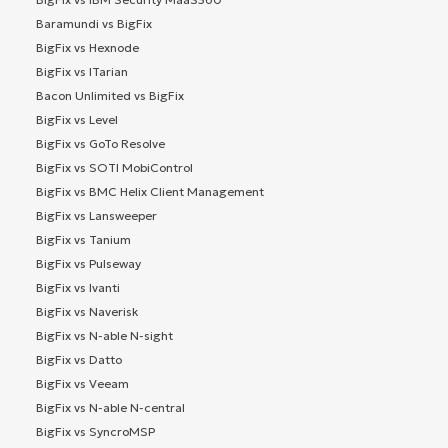
Baramundi vs BigFix
BigFix vs Hexnode
BigFix vs ITarian
Bacon Unlimited vs BigFix
BigFix vs Level
BigFix vs GoTo Resolve
BigFix vs SOTI MobiControl
BigFix vs BMC Helix Client Management
BigFix vs Lansweeper
BigFix vs Tanium
BigFix vs Pulseway
BigFix vs Ivanti
BigFix vs Naverisk
BigFix vs N-able N-sight
BigFix vs Datto
BigFix vs Veeam
BigFix vs N-able N-central
BigFix vs SyncroMSP