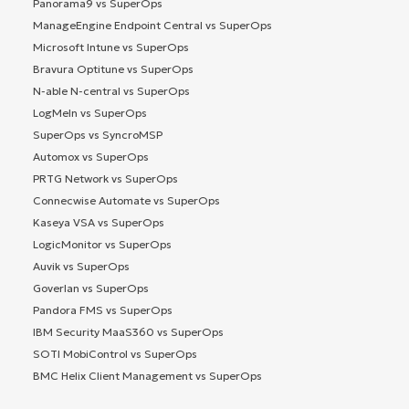
Panorama9 vs SuperOps
ManageEngine Endpoint Central vs SuperOps
Microsoft Intune vs SuperOps
Bravura Optitune vs SuperOps
N-able N-central vs SuperOps
LogMeIn vs SuperOps
SuperOps vs SyncroMSP
Automox vs SuperOps
PRTG Network vs SuperOps
Connecwise Automate vs SuperOps
Kaseya VSA vs SuperOps
LogicMonitor vs SuperOps
Auvik vs SuperOps
Goverlan vs SuperOps
Pandora FMS vs SuperOps
IBM Security MaaS360 vs SuperOps
SOTI MobiControl vs SuperOps
BMC Helix Client Management vs SuperOps