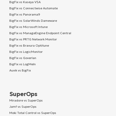
BigFix vs Kaseya VSA
BigFix vs Connectwise Automate
BigFix vs Panorama9
BigFix vs SolarWinds Dameware
BigFix vs Microsoft Intune
BigFix vs ManageEngine Endpoint Central
BigFix vs PRTG Network Monitor
BigFix vs Bravura Optitune
BigFix vs LogicMonitor
BigFix vs Goverlan
BigFix vs LogMeIn
Auvik vs BigFix
SuperOps
Miradore vs SuperOps
Jamf vs SuperOps
Moki Total Control vs SuperOps