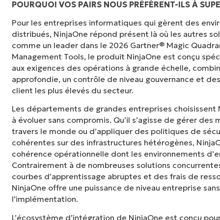
POURQUOI VOS PAIRS NOUS PRÉFÈRENT-ILS À SUP
Pour les entreprises informatiques qui gèrent des en
"Auparavant, j'avais besoin de 10 à 15 outils
distribués, NinjaOne répond présent là où les autres s
NinjaOne fait dans son panneau de contrôle c
comme un leader dans le 2026 Gartner® Magic Quadra
tellement plus facile."
Management Tools, le produit NinjaOne est conçu spé
aux exigences des opérations à grande échelle, combina
Ernie Turner
approfondie, un contrôle de niveau gouvernance et des
Directeur informatique chez
Vetcor
client les plus élevés du secteur.
Les départements de grandes entreprises choisissent 
à évoluer sans compromis. Qu’il s’agisse de gérer des m
travers le monde ou d’appliquer des politiques de sécu
cohérentes sur des infrastructures hétérogènes, NinjaOne
cohérence opérationnelle dont les environnements d’en
Contrairement à de nombreuses solutions concurrentes
courbes d’apprentissage abruptes et des frais de ress
NinjaOne offre une puissance de niveau entreprise sans
l’implémentation.
L’écosystème d’intégration de NinjaOne est conçu pour 