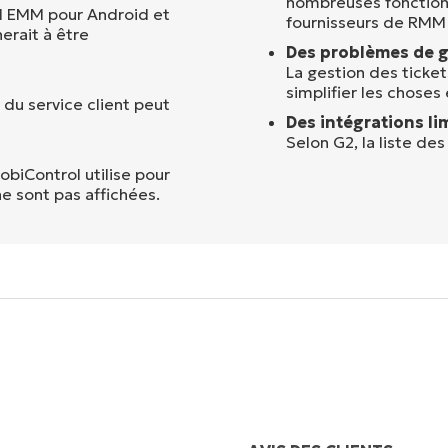
nombreuses fonctionn
til EMM pour Android et
fournisseurs de RMM
erait à être
Des problèmes de ge
La gestion des ticke
simplifier les choses
 du service client peut
Des intégrations lim
Selon G2, la liste des
MobiControl utilise pour
ne sont pas affichées.