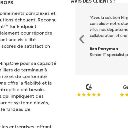
AVIS DES CLIENTS :
EROPS
vironnements complexes et
 différents pour exécuter ce que
"Avec la solution N
olutions échouent. Reconnu
entralisé." NinjaOne rend la vie
consolider notre sta
nt™ for Endpoint
villes nos départem
cialement pour répondre
collaboration et une
nt une visibilité
 scores de satisfaction
Ben Perryman
Senior IT specialist p
NinjaOne pour sa capacité
illiers de terminaux à
rité et de conformité
 offre la fiabilité et la
treprise ont besoin.
 qui impliquent des
ources système élevés,
 le fardeau de
les entreprises, offrant