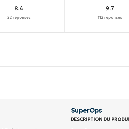
8.4
9.7
22 réponses
112 réponses
Commencez votre essai de 14 jours
rte de crédit requise, accès complet à toutes les foncti
Prénom
et
Nom*
Business
email*
SuperOps
DESCRIPTION DU PRODU
Phone
number*