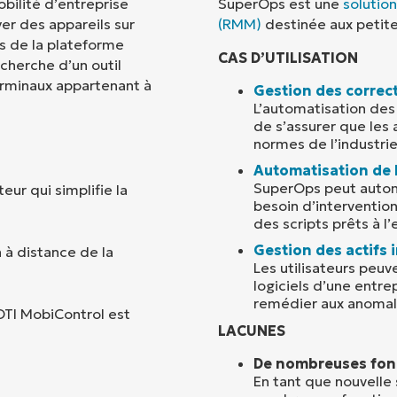
bilité d’entreprise
SuperOps est une
solution
er des appareils sur
(RMM)
destinée aux petite
Pays
és de la plateforme
CAS D’UTILISATION
cherche d’un outil
terminaux appartenant à
Company
Gestion des correct
name*
L’automatisation des
de s’assurer que les 
normes de l’industrie
Automatisation de 
SuperOps peut automa
eur qui simplifie la
besoin d’interventi
des scripts prêts à l
Gestion des actifs
n à distance de la
Les utilisateurs peuv
logiciels d’une entre
remédier aux anomal
OTI MobiControl est
LACUNES
De nombreuses fonc
En tant que nouvelle