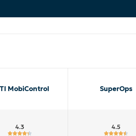
IALE
OMMERCIALE
VIDÉO DE DÉMONSTRATION
VIDÉO DE
OMMERCIALE
VIDÉO DE
TEFORME
OMMERCIALE
VIDÉO DE
TI MobiControl
SuperOps
4.3
4.5