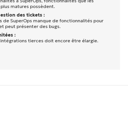
alités à SuperOps, fonctionnalités que les
 plus matures possèdent.
stion des tickets :
ts de SuperOps manque de fonctionnalités pour
 et peut présenter des bugs.
itées :
 intégrations tierces doit encore être élargie.