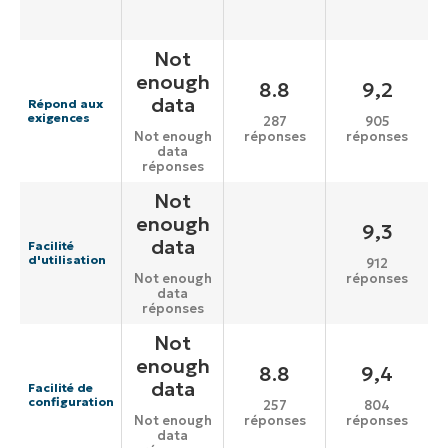
Not
enough
8.8
9,2
data
Répond aux
exigences
287
905
réponses
réponses
Not enough
data
réponses
Not
enough
9,3
data
Facilité
d'utilisation
912
réponses
Not enough
data
réponses
Not
enough
8.8
9,4
data
Facilité de
configuration
257
804
réponses
réponses
Not enough
data