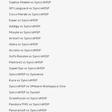
Sophos Mobile vs SyncroMSP
GFI Languard vs SyncroMSP
Cisco Meraki vs SyncroMSP
Esper vs SyncroMSP
Addigy vs SyncroMSP
Mosyle vs SyncroMSP
Action1 vs SyncroMSP
Atera vs SyncroMSP
Acronis vs SyncroMSP
GoTo Resolve vs SyncroMSP
Matrix42 vs SyncroMSP
SuperOps vs SyncroMSP
SyncroMSP vs Syxsense
Kace vs SyncroMSP
SyncroMSP vs VMware Workspace One
SyncroMSP vs Sysaid
Scalefusion vs SyncroMSP
Pandora FMS vs SyncroMSP
Panorama9 vs SyncroMSP