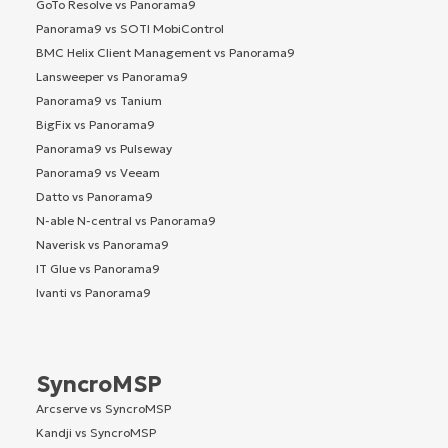
GoTo Resolve vs Panorama9
Panorama9 vs SOTI MobiControl
BMC Helix Client Management vs Panorama9
Lansweeper vs Panorama9
Panorama9 vs Tanium
BigFix vs Panorama9
Panorama9 vs Pulseway
Panorama9 vs Veeam
Datto vs Panorama9
N-able N-central vs Panorama9
Naverisk vs Panorama9
IT Glue vs Panorama9
Ivanti vs Panorama9
SyncroMSP
Arcserve vs SyncroMSP
Kandji vs SyncroMSP