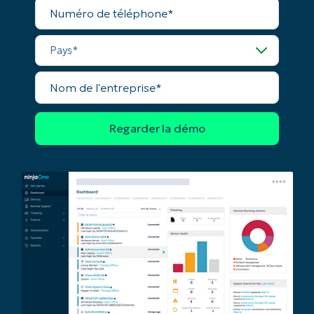
Numéro
de
téléphone*
Pays*
Nom
de
l'entreprise*