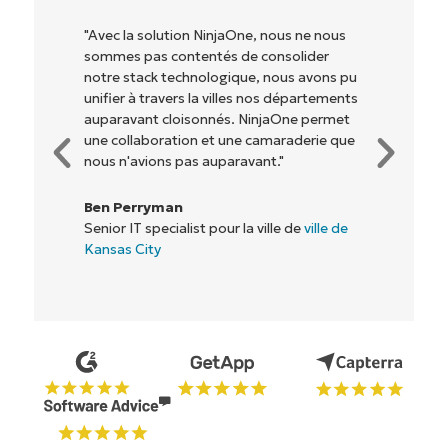
"Avec la solution NinjaOne, nous ne nous
sommes pas contentés de consolider
notre stack technologique, nous avons pu
unifier à travers la villes nos départements
auparavant cloisonnés. NinjaOne permet
une collaboration et une camaraderie que
nous n'avions pas auparavant."
Ben Perryman
Senior IT specialist pour la ville de
ville de
Kansas City
Commencez votre essai de 14 jours
Pas de carte de crédit requise, accès complet à
toutes les fonctionnalités.
Prénom
et
Nom*
Business
email*