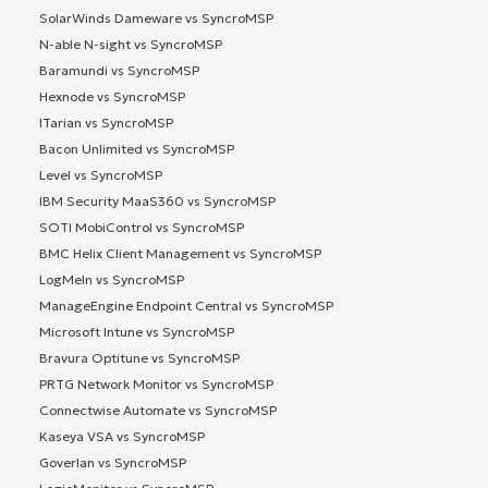
SolarWinds Dameware vs SyncroMSP
N-able N-sight vs SyncroMSP
Baramundi vs SyncroMSP
Hexnode vs SyncroMSP
ITarian vs SyncroMSP
Bacon Unlimited vs SyncroMSP
Level vs SyncroMSP
IBM Security MaaS360 vs SyncroMSP
SOTI MobiControl vs SyncroMSP
BMC Helix Client Management vs SyncroMSP
LogMeIn vs SyncroMSP
ManageEngine Endpoint Central vs SyncroMSP
Microsoft Intune vs SyncroMSP
Bravura Optitune vs SyncroMSP
PRTG Network Monitor vs SyncroMSP
Connectwise Automate vs SyncroMSP
Kaseya VSA vs SyncroMSP
Goverlan vs SyncroMSP