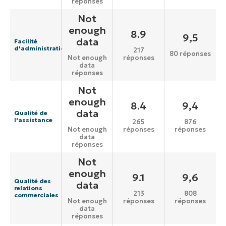
réponses
Not
enough
8.9
9,5
data
Facilité
d'administration
217
80 réponses
réponses
Not enough
data
réponses
Not
enough
8.4
9,4
data
Qualité de
l'assistance
265
876
réponses
réponses
Not enough
data
réponses
Not
enough
9.1
9,6
Qualité des
data
relations
213
808
commerciales
réponses
réponses
Not enough
data
réponses