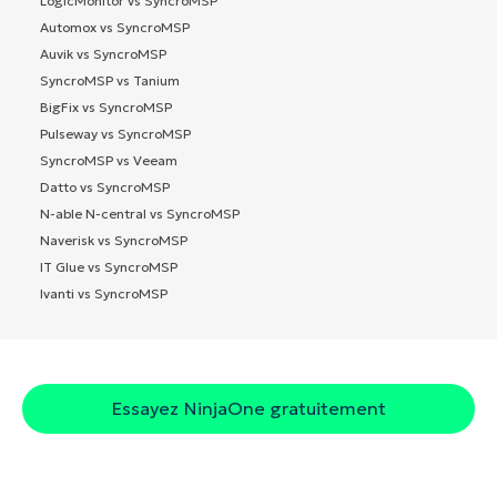
LogicMonitor vs SyncroMSP
Automox vs SyncroMSP
Auvik vs SyncroMSP
SyncroMSP vs Tanium
BigFix vs SyncroMSP
Pulseway vs SyncroMSP
SyncroMSP vs Veeam
Datto vs SyncroMSP
N-able N-central vs SyncroMSP
Naverisk vs SyncroMSP
IT Glue vs SyncroMSP
Ivanti vs SyncroMSP
Essayez NinjaOne gratuitement