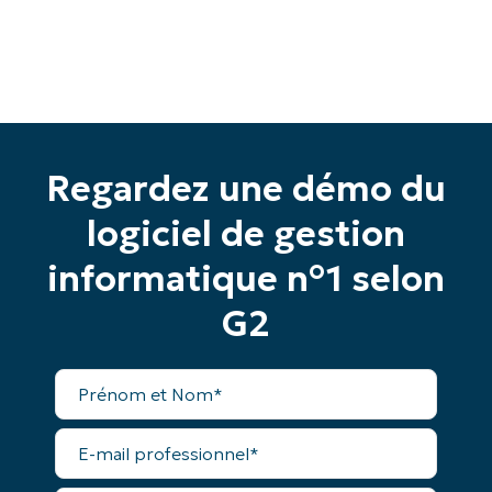
Phone
number*
Pays
Company
name*
Regardez une démo du
logiciel de gestion
informatique n°1 selon
G2
Prénom
et
Nom*
E-
mail
professionnel*