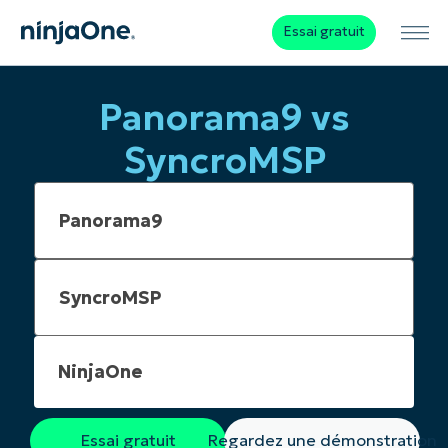
Essai gratuit
Panorama9 vs
SyncroMSP
NinjaOne
Essai gratuit
Regardez une démonstration