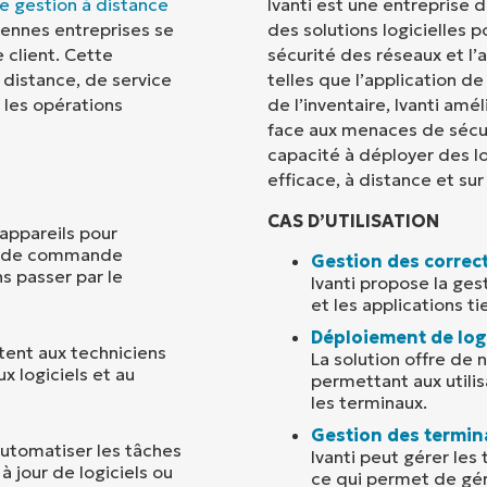
e gestion à distance
Ivanti est une entreprise 
ennes entreprises se
des solutions logicielles p
Pays
 client. Cette
sécurité des réseaux et l’
 distance, de service
telles que l’application de
r les opérations
de l’inventaire, Ivanti amé
Company
name*
face aux menaces de sécur
capacité à déployer des l
efficace, à distance et sur 
CAS D’UTILISATION
appareils pour
te de commande
Gestion des correct
s passer par le
Ivanti propose la ges
et les applications ti
Déploiement de log
tent aux techniciens
La solution offre de 
x logiciels et au
permettant aux utili
les terminaux.
Gestion des termin
automatiser les tâches
Ivanti peut gérer les
à jour de logiciels ou
ce qui permet de gére