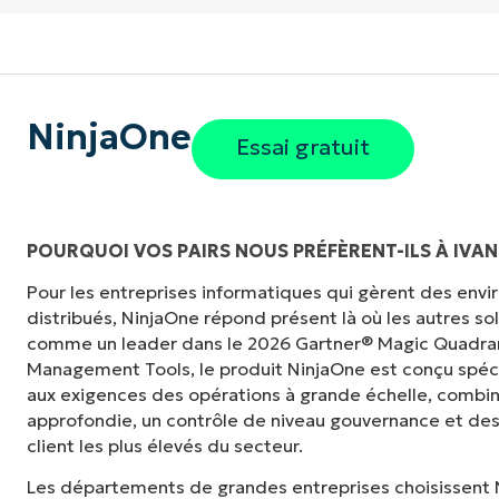
NinjaOne
Essai gratuit
POURQUOI VOS PAIRS NOUS PRÉFÈRENT-ILS À IVAN
Pour les entreprises informatiques qui gèrent des en
"Auparavant, j'avais besoin de 10 à 15 outils
distribués, NinjaOne répond présent là où les autres s
NinjaOne fait dans son panneau de contrôle c
comme un leader dans le 2026 Gartner® Magic Quadra
tellement plus facile."
Management Tools, le produit NinjaOne est conçu spé
aux exigences des opérations à grande échelle, combina
Ernie Turner
approfondie, un contrôle de niveau gouvernance et des
Directeur informatique chez
Vetcor
client les plus élevés du secteur.
Les départements de grandes entreprises choisissent 