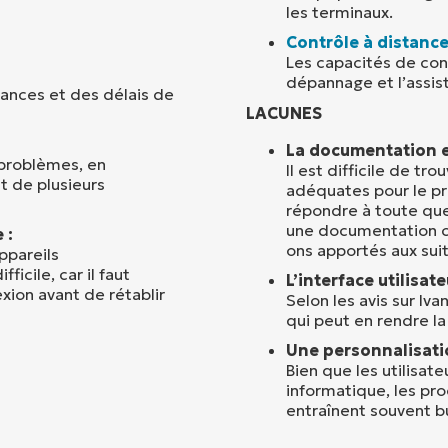
les terminaux.
Contrôle à distanc
Les capacités de con
dépannage et l’assist
mances et des délais de
LACUNES
La documentation et
 problèmes, en
Il est difficile de t
nt de plusieurs
adéquates pour le pr
répondre à toute que
une documentation c
 :
ons apportés aux suit
ppareils
icile, car il faut
L’interface utilisate
ion avant de rétablir
Selon les avis sur Iv
qui peut en rendre la
Une personnalisati
Bien que les utilisat
informatique, les pr
entraînent souvent b