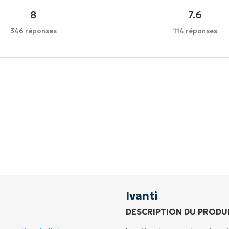
8
7.6
346 réponses
114 réponses
Commencez votre essai de 14 jours
rte de crédit requise, accès complet à toutes les foncti
Prénom
et
Nom*
Business
email*
Ivanti
DESCRIPTION DU PRODU
Phone
number*