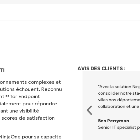
AVIS DES CLIENTS :
TI
vironnements complexes et
 différents pour exécuter ce que
"Avec la solution N
olutions échouent. Reconnu
entralisé." NinjaOne rend la vie
consolider notre sta
nt™ for Endpoint
villes nos départem
cialement pour répondre
collaboration et une
nt une visibilité
 scores de satisfaction
Ben Perryman
Senior IT specialist p
NinjaOne pour sa capacité