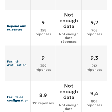
Not
enough
9
9,2
data
Répond aux
exigences
358
905
réponses
réponses
Not enough
data
réponses
9
9,3
Facilité
d'utilisation
359
912
réponses
réponses
Not
enough
9,4
8.9
data
Facilité de
configuration
804
191 réponses
réponses
Not enough
data