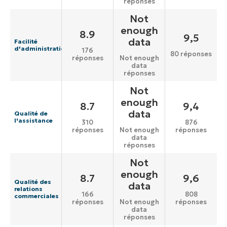
réponses
Not
enough
8.9
9,5
data
Facilité
d'administration
176
80 réponses
réponses
Not enough
data
réponses
Not
enough
8.7
9,4
data
Qualité de
l'assistance
310
876
réponses
réponses
Not enough
data
réponses
Not
enough
8.7
9,6
Qualité des
data
relations
166
808
commerciales
réponses
réponses
Not enough
data
réponses