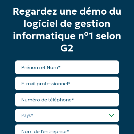
Regardez une démo du
logiciel de gestion
Commencez votre essai de 14 jours
Pas de carte de crédit requise, accès complet à
informatique n°1 selon
toutes les fonctionnalités.
Prénom
G2
et
Nom*
Business
Prénom
email*
et
Nom*
E-
Phone
mail
number*
professionnel*
Numéro
Pays
de
téléphone*
Pays*
Company
name*
Nom
de