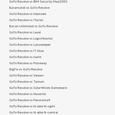
GoTo Resolve vs IBM Security MaaS360
Baramundi vs GoTo Resolve
GoTo Resolve vs Hexnode
GoTo Resolve vs ITarian
Bacon Unlimited vs GoTo Resolve
GoTo Resolve vs Level
GoTo Resolve vs LogicMonitor
GoTo Resolve vs Lansweeper
GoTo Resolve vs IT Glue
GoTo Resolve vs Ivanti
GoTo Resolve vs Pulseway
BigFix vs GoTo Resolve
GoTo Resolve vs Veeam
GoTo Resolve vs Tanium
GoTo Resolve vs SolarWinds Dameware
GoTo Resolve vs Naverisk
GoTo Resolve vs Panorama9
GoTo Resolve vs N-able N-sight
GoTo Resolve vs N-able N-central