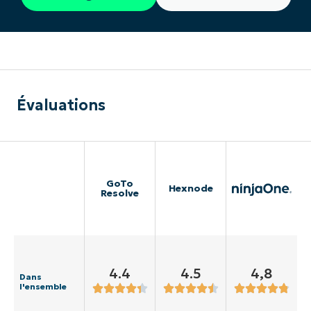
Évaluations
GoTo
Hexnode
Resolve
4.4
4.5
4,8
Dans
l'ensemble