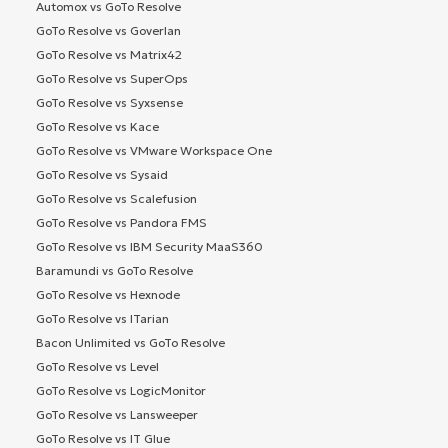
Automox vs GoTo Resolve
GoTo Resolve vs Goverlan
GoTo Resolve vs Matrix42
GoTo Resolve vs SuperOps
GoTo Resolve vs Syxsense
GoTo Resolve vs Kace
GoTo Resolve vs VMware Workspace One
GoTo Resolve vs Sysaid
GoTo Resolve vs Scalefusion
GoTo Resolve vs Pandora FMS
GoTo Resolve vs IBM Security MaaS360
Baramundi vs GoTo Resolve
GoTo Resolve vs Hexnode
GoTo Resolve vs ITarian
Bacon Unlimited vs GoTo Resolve
GoTo Resolve vs Level
GoTo Resolve vs LogicMonitor
GoTo Resolve vs Lansweeper
GoTo Resolve vs IT Glue