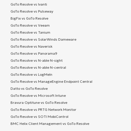
GoTo Resolve vs Ivanti
GoTo Resolve vs Pulseway
BigFix vs GoTo Resolve
GoTo Resolve vs Veeam
GoTo Resolve vs Tanium
GoTo Resolve vs SolarWinds Dameware
GoTo Resolve vs Naverisk
GoTo Resolve vs Panorama9
GoTo Resolve vs N-able N-sight
GoTo Resolve vs N-able N-central
GoTo Resolve vs LogMeIn
GoTo Resolve vs ManageEngine Endpoint Central
Datto vs GoTo Resolve
GoTo Resolve vs Microsoft Intune
Bravura Optitune vs GoTo Resolve
GoTo Resolve vs PRTG Network Monitor
GoTo Resolve vs SOTI MobiControl
BMC Helix Client Management vs GoTo Resolve