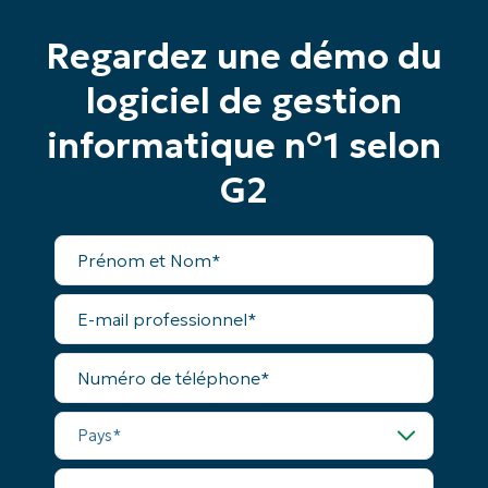
toutes les fonctionnalités.
Prénom
Regardez une démo du
et
Nom*
logiciel de gestion
Business
email*
informatique n°1 selon
Phone
G2
number*
Pays
Prénom
et
Nom*
Company
E-
name*
mail
professionnel*
Numéro
de
téléphone*
Pays*
Nom