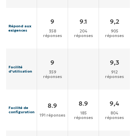
9
9.1
9,2
Répond aux
exigences
358
204
905
réponses
réponses
réponses
9
9,3
Facilité
d'utilisation
359
912
réponses
réponses
8.9
9,4
8.9
Facilité de
configuration
185
804
191 réponses
réponses
réponses