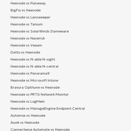
Hexnode vs Pulseway
BigFix vs Hexnode
Hexnode vs Lansweeper
Hexnode vs Tanium
Hexnode vs SolarWinds Dameware
Hexnode vs Naverisk
Hexnode vs Veeam
Datto vs Hexnode
Hexnode vs N-able N-sight
Hexnode vs N-able N-central
Hexnode vs Panorama9
Hexnode vs Microsoft Intune
Bravura Optitune vs Hexnode
Hexnode vs PRTG Network Monitor
Hexnode vs LogMeIn
Hexnode vs ManageEngine Endpoint Central
Automox vs Hexnode
Auvik vs Hexnode
Connectwise Automate vs Hexnode