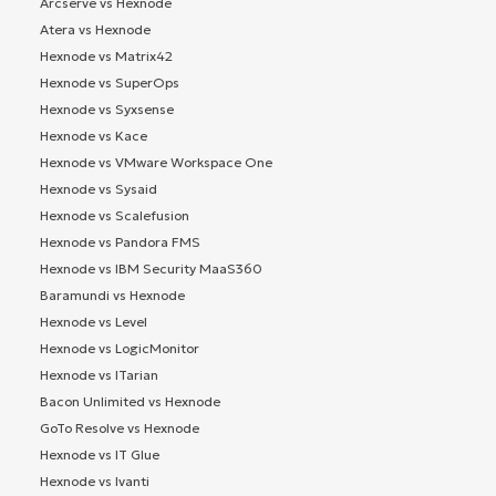
Arcserve vs Hexnode
Atera vs Hexnode
Hexnode vs Matrix42
Hexnode vs SuperOps
Hexnode vs Syxsense
Hexnode vs Kace
Hexnode vs VMware Workspace One
Hexnode vs Sysaid
Hexnode vs Scalefusion
Hexnode vs Pandora FMS
Hexnode vs IBM Security MaaS360
Baramundi vs Hexnode
Hexnode vs Level
Hexnode vs LogicMonitor
Hexnode vs ITarian
Bacon Unlimited vs Hexnode
GoTo Resolve vs Hexnode
Hexnode vs IT Glue
Hexnode vs Ivanti