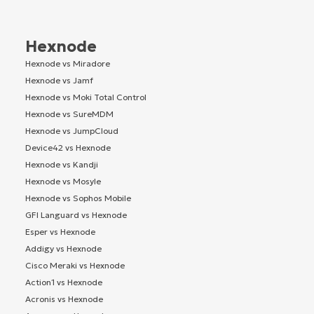
Hexnode
Hexnode vs Miradore
Hexnode vs Jamf
Hexnode vs Moki Total Control
Hexnode vs SureMDM
Hexnode vs JumpCloud
Device42 vs Hexnode
Hexnode vs Kandji
Hexnode vs Mosyle
Hexnode vs Sophos Mobile
GFI Languard vs Hexnode
Esper vs Hexnode
Addigy vs Hexnode
Cisco Meraki vs Hexnode
Action1 vs Hexnode
Acronis vs Hexnode