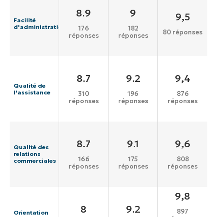
8.9
9
9,5
Facilité
d'administration
176
182
80 réponses
réponses
réponses
8.7
9.2
9,4
Qualité de
l'assistance
310
196
876
réponses
réponses
réponses
8.7
9.1
9,6
Qualité des
relations
166
175
808
commerciales
réponses
réponses
réponses
9,8
8
9.2
897
Orientation