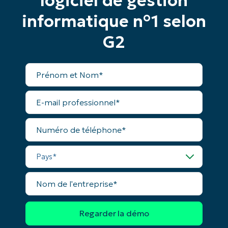
logiciel de gestion
Phone
number*
informatique n°1 selon
Pays
G2
Company
Prénom
name*
et
Nom*
E-
mail
professionnel*
Numéro
de
téléphone*
Pays*
Nom
de
l'entreprise*