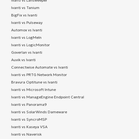
Ivanti vs Lansweeper
Ivanti vs Tanium
BigFix vs Ivanti
Ivanti vs Pulseway
Automox vs Ivanti
Ivanti vs LogMeIn
Ivanti vs LogicMonitor
Goverlan vs Ivanti
Auvik vs Ivanti
Connectwise Automate vs Ivanti
Ivanti vs PRTG Network Monitor
Bravura Optitune vs Ivanti
Ivanti vs Microsoft Intune
Ivanti vs ManageEngine Endpoint Central
Ivanti vs Panorama9
Ivanti vs SolarWinds Dameware
Ivanti vs SyncroMSP
Ivanti vs Kaseya VSA
Ivanti vs Naverisk