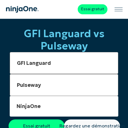
Essai gratuit
GFI Languard vs
Pulseway
NinjaOne
Essai gratuit
Regardez une démonstration