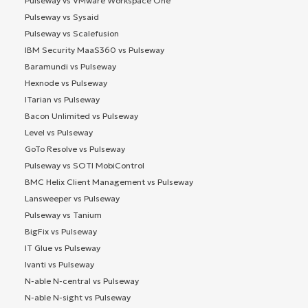
Pulseway vs VMware Workspace One
Pulseway vs Sysaid
Pulseway vs Scalefusion
IBM Security MaaS360 vs Pulseway
Baramundi vs Pulseway
Hexnode vs Pulseway
ITarian vs Pulseway
Bacon Unlimited vs Pulseway
Level vs Pulseway
GoTo Resolve vs Pulseway
Pulseway vs SOTI MobiControl
BMC Helix Client Management vs Pulseway
Lansweeper vs Pulseway
Pulseway vs Tanium
BigFix vs Pulseway
IT Glue vs Pulseway
Ivanti vs Pulseway
N-able N-central vs Pulseway
N-able N-sight vs Pulseway