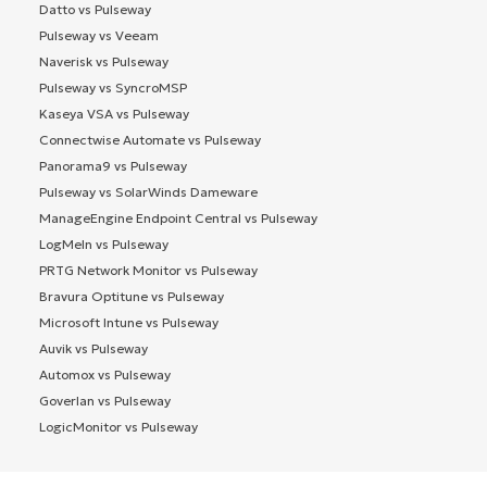
Datto vs Pulseway
Pulseway vs Veeam
Naverisk vs Pulseway
Pulseway vs SyncroMSP
Kaseya VSA vs Pulseway
Connectwise Automate vs Pulseway
Panorama9 vs Pulseway
Pulseway vs SolarWinds Dameware
ManageEngine Endpoint Central vs Pulseway
LogMeIn vs Pulseway
PRTG Network Monitor vs Pulseway
Bravura Optitune vs Pulseway
Microsoft Intune vs Pulseway
Auvik vs Pulseway
Automox vs Pulseway
Goverlan vs Pulseway
LogicMonitor vs Pulseway