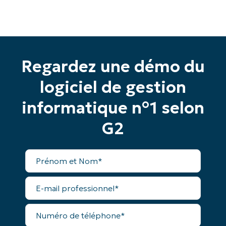
Business
email*
Phone
number*
Regardez une démo du
Pays
logiciel de gestion
Company
informatique n°1 selon
name*
G2
Prénom
et
Nom*
E-
mail
professionnel*
Numéro
de
téléphone*