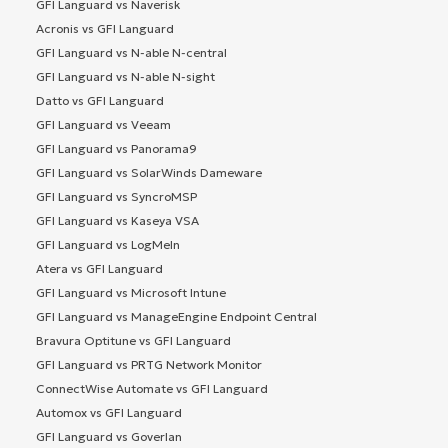
GFI Languard vs Naverisk
Acronis vs GFI Languard
GFI Languard vs N-able N-central
GFI Languard vs N-able N-sight
Datto vs GFI Languard
GFI Languard vs Veeam
GFI Languard vs Panorama9
GFI Languard vs SolarWinds Dameware
GFI Languard vs SyncroMSP
GFI Languard vs Kaseya VSA
GFI Languard vs LogMeIn
Atera vs GFI Languard
GFI Languard vs Microsoft Intune
GFI Languard vs ManageEngine Endpoint Central
Bravura Optitune vs GFI Languard
GFI Languard vs PRTG Network Monitor
ConnectWise Automate vs GFI Languard
Automox vs GFI Languard
GFI Languard vs Goverlan