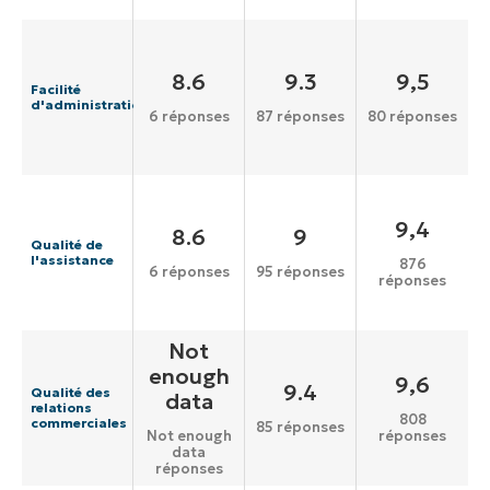
8.6
9.3
9,5
Facilité
d'administration
6 réponses
87 réponses
80 réponses
9,4
8.6
9
Qualité de
l'assistance
876
6 réponses
95 réponses
réponses
Not
enough
9,6
9.4
Qualité des
data
relations
808
commerciales
85 réponses
réponses
Not enough
data
réponses