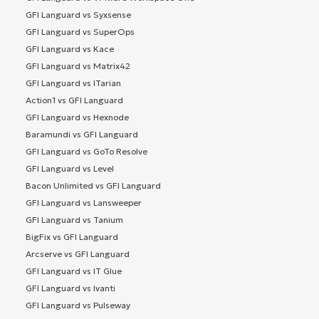
GFI Languard vs Syxsense
GFI Languard vs SuperOps
GFI Languard vs Kace
GFI Languard vs Matrix42
GFI Languard vs ITarian
Action1 vs GFI Languard
GFI Languard vs Hexnode
Baramundi vs GFI Languard
GFI Languard vs GoTo Resolve
GFI Languard vs Level
Bacon Unlimited vs GFI Languard
GFI Languard vs Lansweeper
GFI Languard vs Tanium
BigFix vs GFI Languard
Arcserve vs GFI Languard
GFI Languard vs IT Glue
GFI Languard vs Ivanti
GFI Languard vs Pulseway