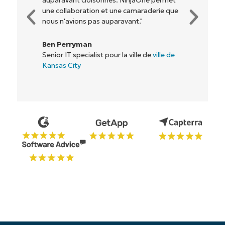
Rory McCune
Directeur informatique chez
Flash
Commencez votre essai de 14 jours
Pas de carte de crédit requise, accès complet à
toutes les fonctionnalités.
Prénom
et
Nom*
Business