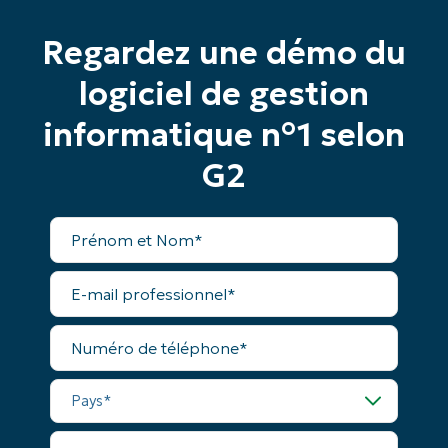
email*
Regardez une démo du
Phone
number*
logiciel de gestion
Pays
informatique n°1 selon
G2
Company
name*
Prénom
et
Nom*
E-
mail
professionnel*
Numéro
de
téléphone*
Pays*
Nom