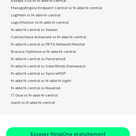
Kaseya VSA vs N-able N-central
ManageEngine Endpoint Central vs N-able N-central
LogMeIn vs N-able N-central
LogicMonitor vs N-able N-central
N-able N-central vs Veeam
Connectwise Automate vs N-able N-central
N-able N-central vs PRTG Network Monitor
Bravura Optitune vs N-able N-central
N-able N-central vs Panorama9
N-able N-central vs SolarWinds Dameware
N-able N-central vs SyncroMSP
N-able N-central vs N-able N-sight
N-able N-central vs Naverisk
IT Glue vs N-able N-central
Ivanti vs N-able N-central
Essayez NinjaOne gratuitement