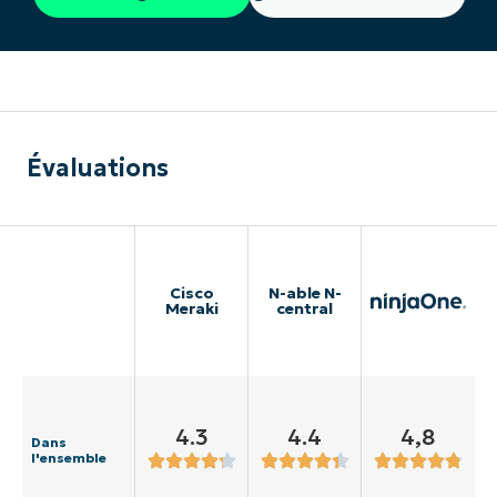
Évaluations
Cisco
N-able N-
Meraki
central
4.3
4.4
4,8
Dans
l'ensemble